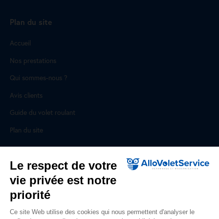
Plan du site
Accueil
Nos prestations
Qui sommes-nous ?
Avis clients
Guide du volet roulant
Plan du site
Pour les professionnels
Le respect de votre
vie privée est notre
Professionnels, des prestations ad hoc
priorité
Rejoignez un réseau national, nous recrutons !
Ce site Web utilise des cookies qui nous permettent d'analyser le