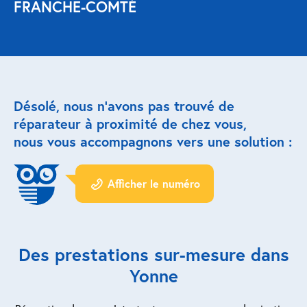
FRANCHE-COMTÉ
Réparation porte de garage
Modernisation et domotique
Centralisation volets roulants
Désolé, nous n’avons pas trouvé de
réparateur à proximité de chez vous,
Motoriser un volet roulant
nous vous accompagnons vers une solution :
ESPACE PRO
Afficher le numéro
Prestations ad-hoc
Nous recrutons
Des prestations sur-mesure dans
QUI SOMMES-NOUS ?
Yonne