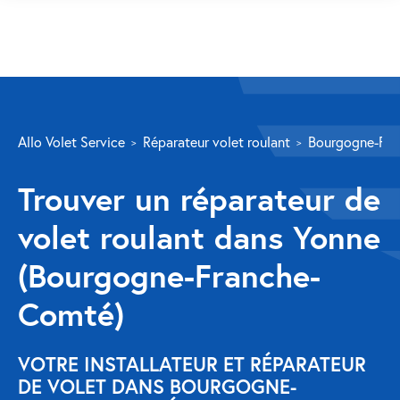
SERVICES
Allo Volet Service
Réparateur volet roulant
Bourgogne-Fr
Volet roulant
Trouver un réparateur de
Réparation
volet roulant dans Yonne
Volet roulant Velux
(Bourgogne-Franche-
Au-delà de la fenêtre
Comté)
Réparation store banne
Réparation portail
VOTRE INSTALLATEUR ET RÉPARATEUR
DE VOLET DANS BOURGOGNE-
Réparation volet battant