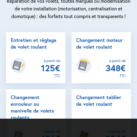
Réparation de vos volets, toutes marques ou modernisation
de votre installation (motorisation, centralisation et
domotique) : des forfaits tout compris et transparents !
Entretien et réglage
Changement moteur
de volet roulant
de volet roulant
à partir de
à partir de
125€
348€
TTC
TTC
Changement
Changement tablier
enrouleur ou
de volet roulant
manivelle de volets
roulants
à partir de
à partir de