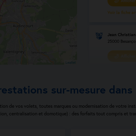
Afficher 
Voir la fiche a
Jean Christia
25000 Besanço
Afficher 
Leaflet
Voir la fiche a
restations sur-mesure dans
Alexandre CH
25620 MAMIR
ion de vos volets, toutes marques ou modernisation de votre inst
Volet roulant
ion, centralisation et domotique) : des forfaits tout compris et tra
Fenêtre et po
Volet couliss