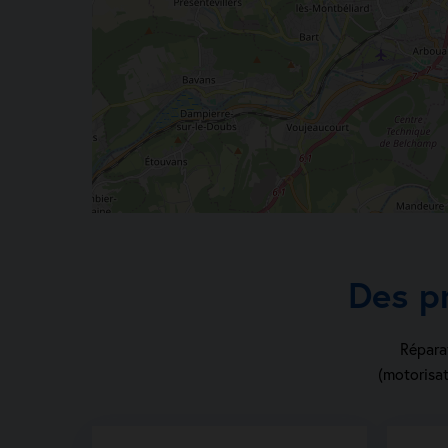
Des p
Réparat
(motorisat