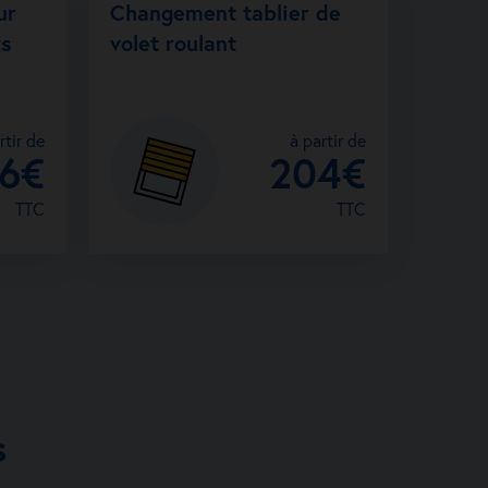
ur
Changement tablier de
ts
volet roulant
le n°
Demander un devis
rtisan
rtir de
à partir de
26€
204€
TTC
TTC
s