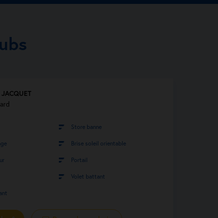
oubs
n JACQUET
ard
Store banne
age
Brise soleil orientable
ur
Portail
Volet battant
ant