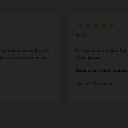
5
/5
e communication lors de
Le technicien a bien fait 
ble et a fait preuve de
était propre.
Réparation volet roulan
Alain A., Narbonne