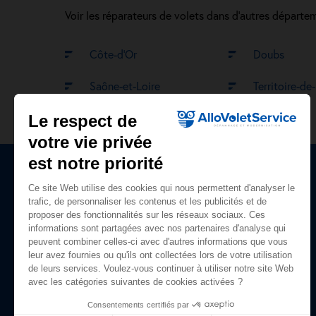
Voir les réparateurs de volets dans d’autres dépar
Côte-d’Or
Doubs
Saône-et-Loire
Territoire-de
Le respect de
votre vie privée
est notre priorité
Ce site Web utilise des cookies qui nous permettent d'analyser le
Plan du site
trafic, de personnaliser les contenus et les publicités et de
proposer des fonctionnalités sur les réseaux sociaux. Ces
Accueil
informations sont partagées avec nos partenaires d'analyse qui
peuvent combiner celles-ci avec d'autres informations que vous
Nos prestations
leur avez fournies ou qu'ils ont collectées lors de votre utilisation
de leurs services. Voulez-vous continuer à utiliser notre site Web
Qui sommes-nous ?
avec les catégories suivantes de cookies activées ?
Avis clients
Consentements certifiés par