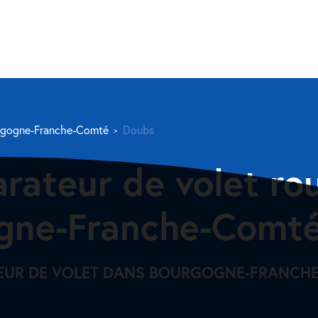
rgogne-Franche-Comté
Doubs
arateur de volet ro
gne-Franche-Comté
TEUR DE VOLET DANS BOURGOGNE-FRANCH