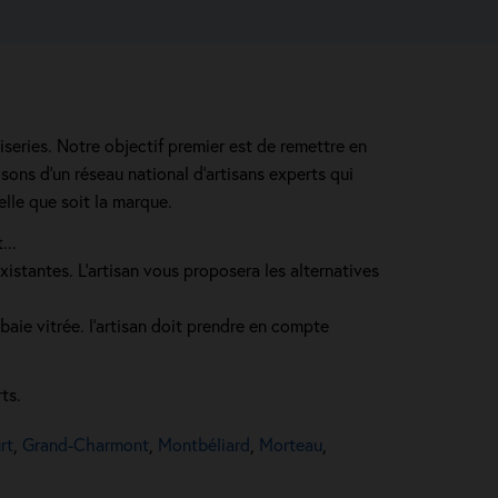
iseries. Notre objectif premier est de remettre en
ons d'un réseau national d’artisans experts qui
elle que soit la marque.
...
 existantes. L'artisan vous proposera les alternatives
aie vitrée. l'artisan doit prendre en compte
ts.
rt
,
Grand-Charmont
,
Montbéliard
,
Morteau
,