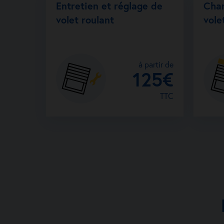
Entretien et réglage de
Cha
volet roulant
vole
à partir de
125€
TTC