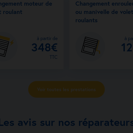
ngement moteur de
Changement enroule
t roulant
ou manivelle de vole
Afficher 
roulants
Voir la fiche a
à partir de
à pa
348€
1
TTC
Voir toutes les prestations
Les avis sur nos réparateur