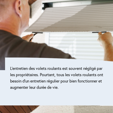
Réparation porte de garage
Modernisation et domotique
Centralisation volets roulants
Motoriser un volet roulant
ESPACE PRO
L’entretien des volets roulants est souvent négligé par
Prestations ad-hoc
les propriétaires. Pourtant, tous les volets roulants ont
besoin d’un entretien régulier pour bien fonctionner et
Nous recrutons
augmenter leur durée de vie.
QUI SOMMES-NOUS ?