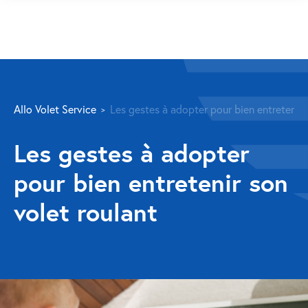
SERVICES
Allo Volet Service
Les gestes à adopter pour bien entretenir 
Volet roulant
Les gestes à adopter
Réparation
pour bien entretenir son
Volet roulant Velux
volet roulant
Au-delà de la fenêtre
Réparation store banne
Réparation portail
Réparation volet battant