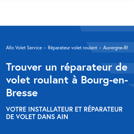
SERVICES
Allo Volet Service
Réparateur volet roulant
Auvergne-Rhôn
Volet roulant
Trouver un réparateur de
Réparation
volet roulant à Bourg-en-
Volet roulant Velux
Bresse
Au-delà de la fenêtre
Réparation store banne
VOTRE INSTALLATEUR ET RÉPARATEUR
DE VOLET DANS AIN
Réparation portail
Réparation volet battant