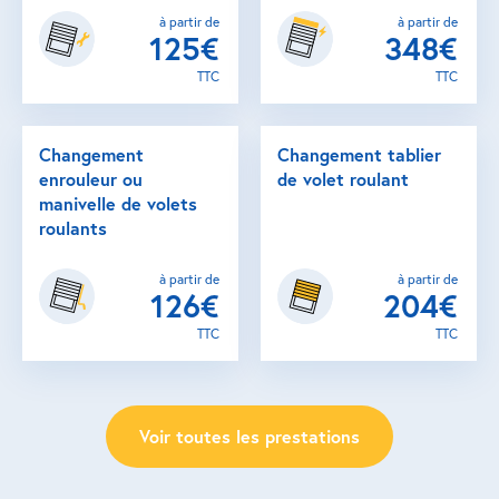
à partir de
à partir de
125€
348€
TTC
TTC
Changement
Changement tablier
enrouleur ou
de volet roulant
manivelle de volets
roulants
à partir de
à partir de
126€
204€
TTC
TTC
Voir toutes les prestations