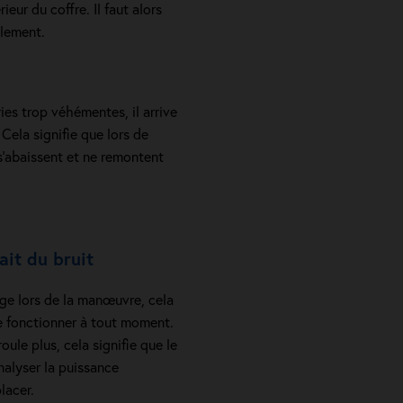
eur du coffre. Il faut alors
llement.
é
ies trop véhémentes, il arrive
 Cela signifie que lors de
 s’abaissent et ne remontent
ait du bruit
ange lors de la manœuvre, cela
 de fonctionner à tout moment.
oule plus, cela signifie que le
nalyser la puissance
lacer.