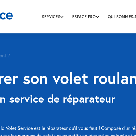
SERVICES
ESPACE PRO
QUI SOMMES-
ant ?
r son volet roulan
n service de réparateur
llo Volet Service est le réparateur qu’il vous faut ! Composé d’un r
outes les marques de volets
et garantit une réparation soignée et e