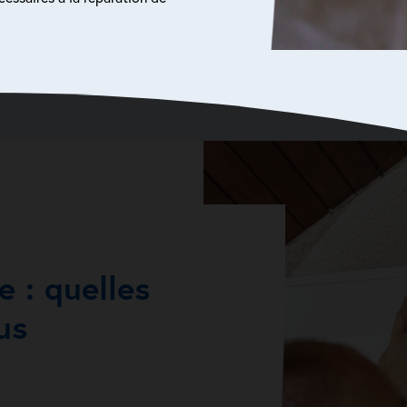
e : quelles
us