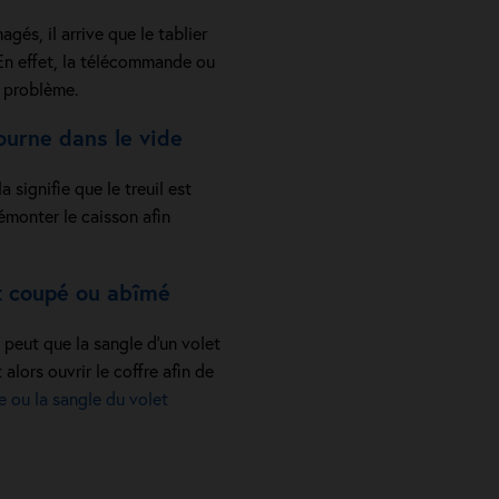
és, il arrive que le tablier
n effet, la télécommande ou
n problème.
ourne dans le vide
a signifie que le treuil est
démonter le caisson afin
st coupé ou abîmé
e peut que la sangle d’un volet
 alors ouvrir le coffre afin de
e ou la sangle du volet