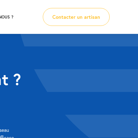
Contacter un artisan
NOUS ?
t ?
éseau
fficace.