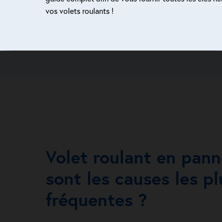
vos volets roulants !
Volet roulant en pann
sont les causes les pl
fréquentes ?