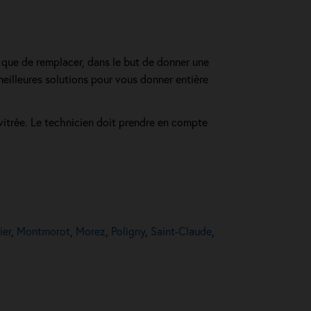
t que de remplacer, dans le but de donner une
meilleures solutions pour vous donner entière
vitrée. Le technicien doit prendre en compte
ier
,
Montmorot
,
Morez
,
Poligny
,
Saint-Claude
,