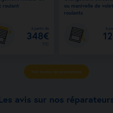
t roulant
ou manivelle de vole
roulants
à partir de
à pa
348€
1
TTC
Voir toutes les prestations
Les avis sur nos réparateur