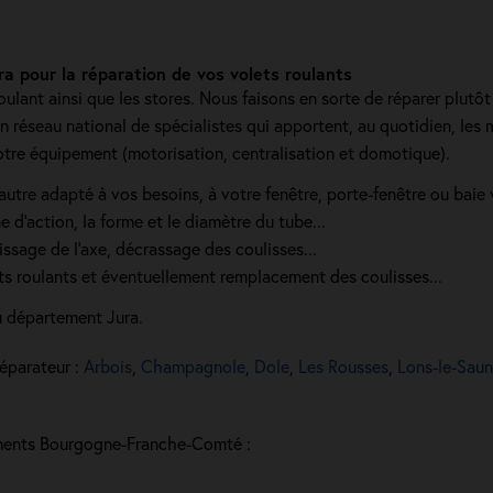
 pour la réparation de vos volets roulants
oulant ainsi que les stores. Nous faisons en sorte de réparer plutô
 réseau national de spécialistes qui apportent, au quotidien, les 
tre équipement (motorisation, centralisation et domotique).
tre adapté à vos besoins, à votre fenêtre, porte-fenêtre ou baie 
d’action, la forme et le diamètre du tube...
issage de l'axe, décrassage des coulisses...
s roulants et éventuellement remplacement des coulisses...
 département Jura.
réparateur :
Arbois
,
Champagnole
,
Dole
,
Les Rousses
,
Lons-le-Saun
tements Bourgogne-Franche-Comté :