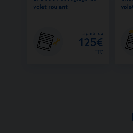
volet roulant
vole
à partir de
125€
TTC