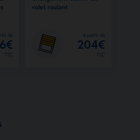
ts
volet roulant
rtir de
à partir de
26€
204€
TTC
TTC
s