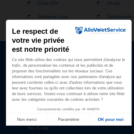
Côte-d’Or
Doubs
Saône-et-Loire
Territoire-de
Le respect de
votre vie privée
est notre priorité
Ce site Web utilise des cookies qui nous permettent d'analyser le
Plan du site
trafic, de personnaliser les contenus et les publicités et de
proposer des fonctionnalités sur les réseaux sociaux. Ces
Accueil
informations sont partagées avec nos partenaires d'analyse qui
peuvent combiner celles-ci avec d'autres informations que vous
Nos prestations
leur avez fournies ou qu'ils ont collectées lors de votre utilisation
de leurs services. Voulez-vous continuer à utiliser notre site Web
Qui sommes-nous ?
avec les catégories suivantes de cookies activées ?
Avis clients
Consentements certifiés par
Guide du volet roulant
Non merci
Paramétrer
OK pour moi
Plan du site
Axeptio consent
Plateforme de Gestion du Consentement : Personnalisez vo