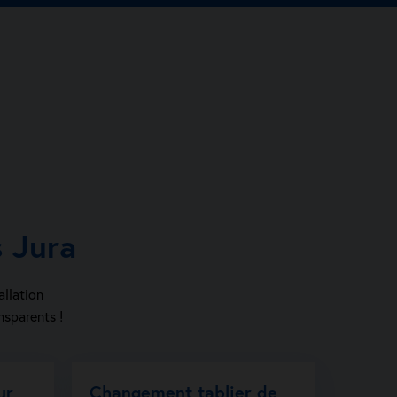
 Jura
allation
nsparents !
ur
Changement tablier de