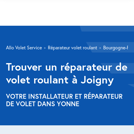
SERVICES
Allo Volet Service
Réparateur volet roulant
Bourgogne-Fr
Volet roulant
Trouver un réparateur de
Réparation
volet roulant à Joigny
Volet roulant Velux
Au-delà de la fenêtre
VOTRE INSTALLATEUR ET RÉPARATEUR
DE VOLET DANS YONNE
Réparation store banne
Réparation portail
Réparation volet battant