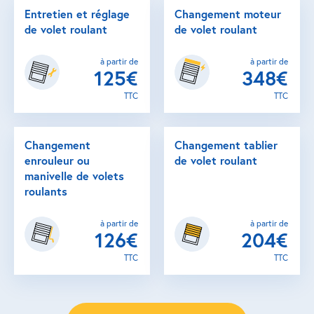
Entretien et réglage
Changement moteur
de volet roulant
de volet roulant
à partir de
à partir de
125€
348€
TTC
TTC
Changement
Changement tablier
enrouleur ou
de volet roulant
manivelle de volets
roulants
à partir de
à partir de
126€
204€
TTC
TTC