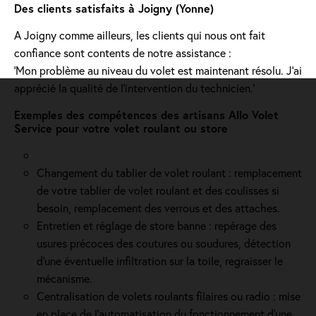
Des clients satisfaits à Joigny (Yonne)
A Joigny comme ailleurs, les clients qui nous ont fait
confiance sont contents de notre assistance :
'Mon problème au niveau du volet est maintenant résolu. J’ai
apprécié la qualité de l’intervention du technicien.'
Exemples des compétences des artisans Allo Volet
Service pour votre volet roulant ou store
Changement du tablier de volet roulant : remplacement
de votre tablier de volet roulant et des coulisses si
besoin, remplacement des verrous et des attaches.
Entretien et réglage de store banne : repérage des
usures précoces des coutures ou soudures, détection
d'une éventuelle infiltration sur la toile, regraisser le
mécanisme.
Centralisation de volets roulants filaires ou radio : mise
en place de l'automatisation du fonctionnement d’une