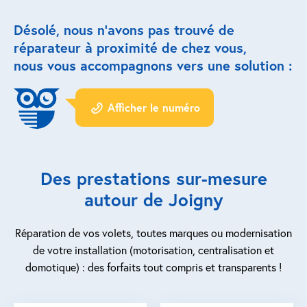
Désolé, nous n’avons pas trouvé de
Réparation porte de garage
réparateur à proximité de chez vous,
Modernisation et domotique
nous vous accompagnons vers une solution :
Centralisation volets roulants
Afficher le numéro
Motoriser un volet roulant
ESPACE PRO
Des prestations sur-mesure
Prestations ad-hoc
autour de Joigny
Nous recrutons
Réparation de vos volets, toutes marques ou modernisation
de votre installation (motorisation, centralisation et
QUI SOMMES-NOUS ?
domotique) : des forfaits tout compris et transparents !