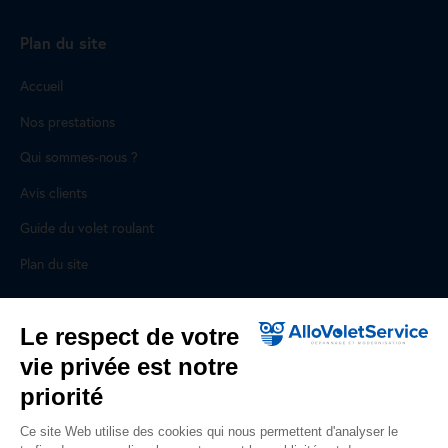
Plan du site
Accueil
Nos prestations
Qui sommes-nous ?
Avis clients
Guide du volet roulant
Plan du site
Pour les professionnels
Le respect de votre
vie privée est notre
Professionnels, des prestations ad hoc
priorité
Rejoignez un réseau national, nous recrutons !
Ce site Web utilise des cookies qui nous permettent d'analyser le