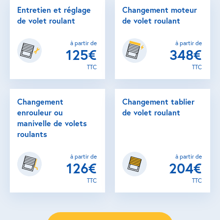
Entretien et réglage
Changement moteur
de volet roulant
de volet roulant
à partir de
à partir de
125€
348€
TTC
TTC
Changement
Changement tablier
enrouleur ou
de volet roulant
manivelle de volets
roulants
à partir de
à partir de
126€
204€
TTC
TTC