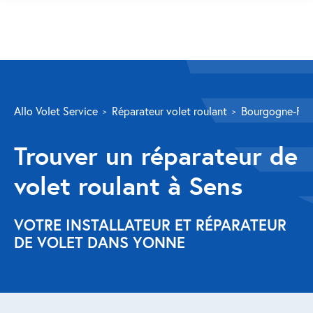
SERVICES
Allo Volet Service
Réparateur volet roulant
Bourgogne-Fr
Volet roulant
Trouver un réparateur de
Réparation
volet roulant à Sens
Volet roulant Velux
Au-delà de la fenêtre
VOTRE INSTALLATEUR ET RÉPARATEUR
DE VOLET DANS YONNE
Réparation store banne
Réparation portail
Réparation volet battant