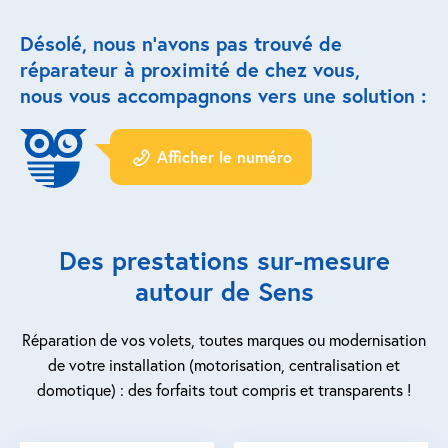
Désolé, nous n’avons pas trouvé de
Réparation porte de garage
réparateur à proximité de chez vous,
Modernisation et domotique
nous vous accompagnons vers une solution :
Centralisation volets roulants
Afficher le numéro
Motoriser un volet roulant
ESPACE PRO
Des prestations sur-mesure
Prestations ad-hoc
autour de Sens
Nous recrutons
Réparation de vos volets, toutes marques ou modernisation
de votre installation (motorisation, centralisation et
QUI SOMMES-NOUS ?
domotique) : des forfaits tout compris et transparents !