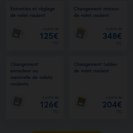
Entretien et réglage
Changement moteur
de volet roulant
de volet roulant
à partir de
à partir de
125€
348€
TTC
TTC
Changement
Changement tablier
enrouleur ou
de volet roulant
manivelle de volets
roulants
à partir de
à partir de
126€
204€
TTC
TTC