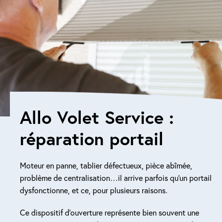
Réparation porte de garage
Modernisation et domotique
Centralisation volets roulants
Motoriser un volet roulant
Allo Volet Service :
ESPACE PRO
réparation portail
Prestations ad-hoc
Nous recrutons
Moteur en panne, tablier défectueux, pièce abîmée,
problème de centralisation…il arrive parfois qu’un portail
QUI SOMMES-NOUS ?
dysfonctionne, et ce, pour plusieurs raisons.
Ce dispositif d’ouverture représente bien souvent une