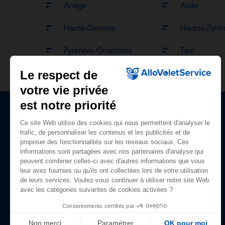
Ariège
Aude
Haute-Garonne
Hautes-Pyré
Pyrénées-Orientales
Tarn
Le respect de
votre vie privée
est notre priorité
Ce site Web utilise des cookies qui nous permettent d'analyser le
Plan du site
trafic, de personnaliser les contenus et les publicités et de
proposer des fonctionnalités sur les réseaux sociaux. Ces
Accueil
informations sont partagées avec nos partenaires d'analyse qui
peuvent combiner celles-ci avec d'autres informations que vous
Nos prestations
leur avez fournies ou qu'ils ont collectées lors de votre utilisation
de leurs services. Voulez-vous continuer à utiliser notre site Web
Qui sommes-nous ?
avec les catégories suivantes de cookies activées ?
Avis clients
Consentements certifiés par
Guide du volet roulant
Non merci
Paramétrer
OK pour moi