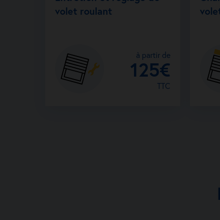
volet roulant
vole
à partir de
125€
TTC