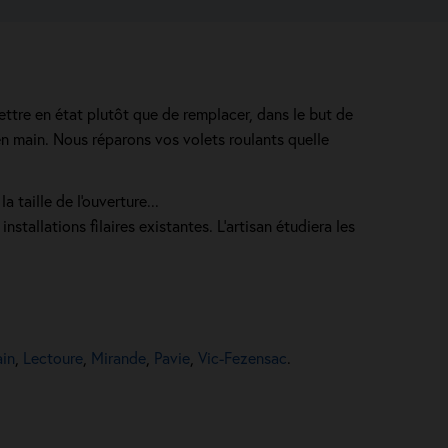
ettre en état plutôt que de remplacer, dans le but de
n main. Nous réparons vos volets roulants quelle
 taille de l'ouverture...
nstallations filaires existantes. L'artisan étudiera les
ain
,
Lectoure
,
Mirande
,
Pavie
,
Vic-Fezensac
.