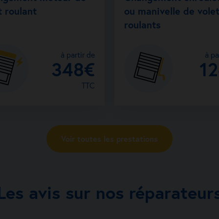
t roulant
ou manivelle de vole
roulants
à partir de
à pa
348€
1
TTC
Voir toutes les prestations
Les avis sur nos réparateur