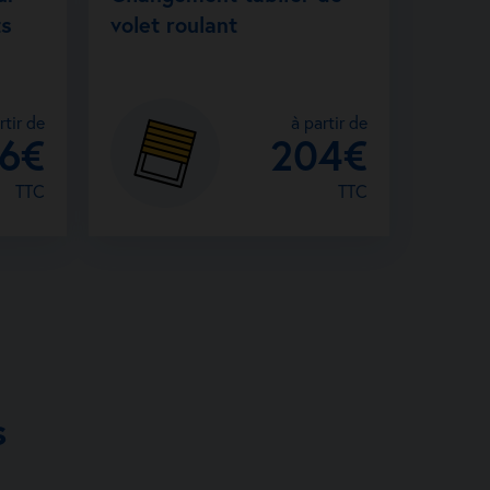
ts
volet roulant
rtir de
à partir de
26€
204€
TTC
TTC
s