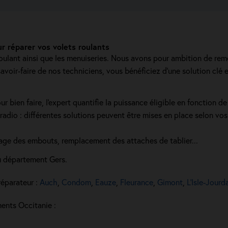
 réparer vos volets roulants
roulant ainsi que les menuiseries. Nous avons pour ambition de rem
oir-faire de nos techniciens, vous bénéficiez d'une solution clé e
bien faire, l'expert quantifie la puissance éligible en fonction de la
radio : différentes solutions peuvent être mises en place selon vos i
alage des embouts, remplacement des attaches de tablier...
u département Gers.
réparateur :
Auch
,
Condom
,
Eauze
,
Fleurance
,
Gimont
,
L’Isle-Jourd
ments Occitanie :