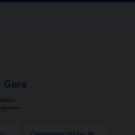
s Gers
allation
nsparents !
ur
Changement tablier de