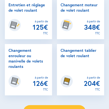
Entretien et réglage
Changement moteur
de volet roulant
de volet roulant
à partir de
à partir de
125€
348€
TTC
TTC
Changement
Changement tablier
enrouleur ou
de volet roulant
manivelle de volets
roulants
à partir de
à partir de
126€
204€
TTC
TTC