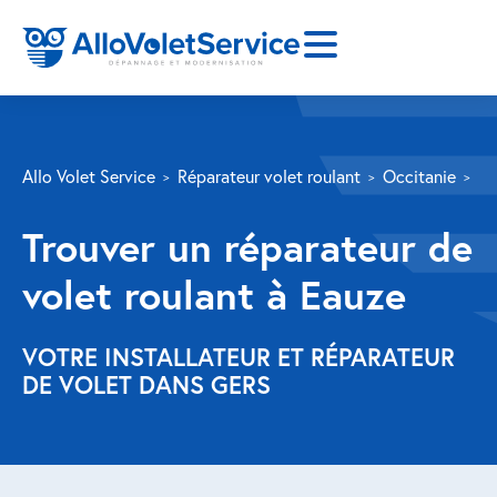
SERVICES
Allo Volet Service
Réparateur volet roulant
Occitanie
Ge
Volet roulant
Trouver un réparateur de
Réparation
volet roulant à Eauze
Volet roulant Velux
Au-delà de la fenêtre
VOTRE INSTALLATEUR ET RÉPARATEUR
DE VOLET DANS GERS
Réparation store banne
Réparation portail
Réparation volet battant