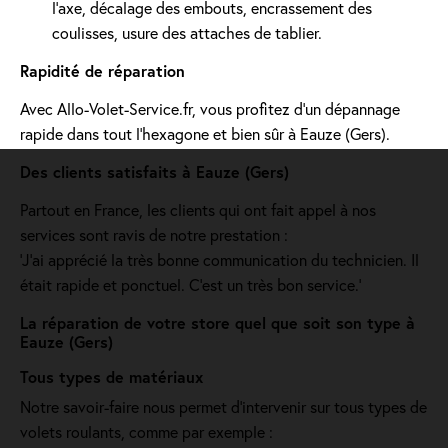
l’axe, décalage des embouts, encrassement des
coulisses, usure des attaches de tablier.
Rapidité de réparation
Avec Allo-Volet-Service.fr, vous profitez d'un dépannage
rapide dans tout l'hexagone et bien sûr à Eauze (Gers).
Des clients satisfaits à Eauze (Gers)
Partout en France, les clients qui ont fait appel à nos
services sont ravis de notre prestation :
'J’ai apprécié la très bonne communication du technicien. Il
était rapide et ponctuel. C’est un très bon service.'
La réparation de votre store quel que soit son type à
Eauze (Gers)
Tous types de matériaux
Notre savoir-faire nous permet d'intervenir sur tous types de
volets roulants, comme par exemple :