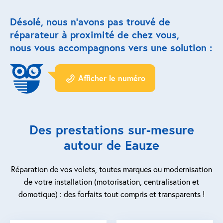
Désolé, nous n’avons pas trouvé de
Réparation porte de garage
réparateur à proximité de chez vous,
Modernisation et domotique
nous vous accompagnons vers une solution :
Centralisation volets roulants
Afficher le numéro
Motoriser un volet roulant
ESPACE PRO
Des prestations sur-mesure
Prestations ad-hoc
autour de Eauze
Nous recrutons
Réparation de vos volets, toutes marques ou modernisation
de votre installation (motorisation, centralisation et
QUI SOMMES-NOUS ?
domotique) : des forfaits tout compris et transparents !