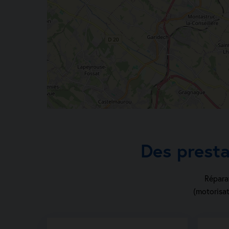
Des prest
Réparat
(motorisat