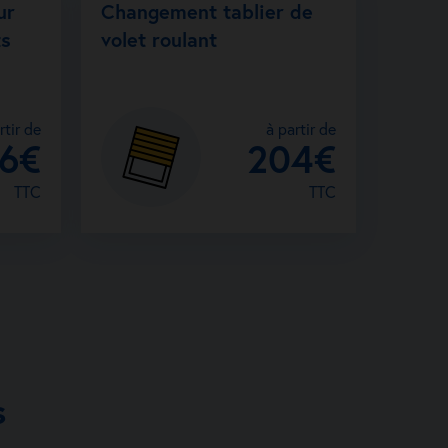
ur
Changement tablier de
cquiers 31620 Villaudric
ts
volet roulant
Porte de garage
rientable
Store extérieur
rtir de
à partir de
rte d’entrée
Moustiquaire
26€
204€
térieure
TTC
TTC
le n°
Demander un devis
rtisan
s