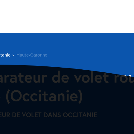
tanie
Haute-Garonne
arateur de volet ro
(Occitanie)
EUR DE VOLET DANS OCCITANIE