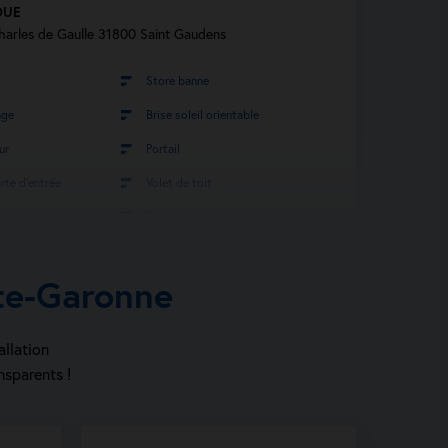
OUE
harles de Gaulle 31800 Saint Gaudens
Store banne
age
Brise soleil orientable
ur
Portail
rte d’entrée
Volet de toit
Fenêtre de toit
térieure
Volet battant
te-Garonne
Volet coulissant
le n°
Demander un devis
allation
nsparents !
rtisan