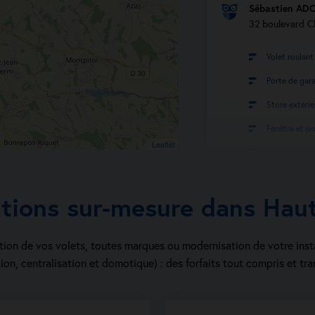
Sébastien AD
32 boulevard C
Volet roulant
Porte de gar
Store extérie
Fenêtre et po
Leaflet
Moustiquaire
Menuiserie in
ations sur-mesure dans Hau
Persienne
Afficher 
ion de vos volets, toutes marques ou modernisation de votre inst
ion, centralisation et domotique) : des forfaits tout compris et tra
Voir la fiche a