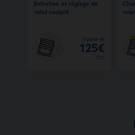
Entretien et réglage de
Cha
volet roulant
vole
à partir de
125€
TTC