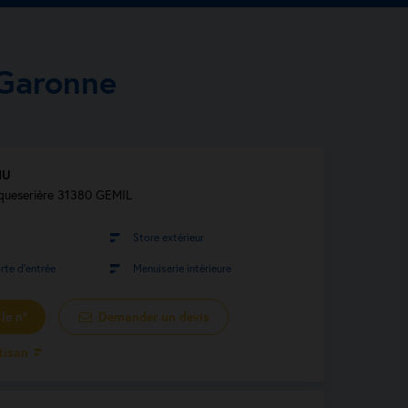
-Garonne
NU
queserière 31380 GEMIL
Store extérieur
rte d’entrée
Menuiserie intérieure
le n°
Demander un devis
rtisan