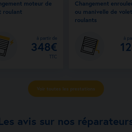
Patrice ROY
ngement moteur de
Changement enroule
280 Route de Va
t roulant
ou manivelle de vole
roulants
Volet roulant
Brise soleil o
à partir de
à pa
Fenêtre et po
348€
1
Menuiserie in
TTC
Afficher 
Voir la fiche a
Voir toutes les prestations
Les avis sur nos réparateur