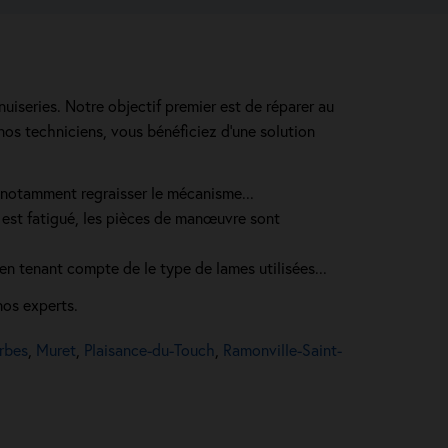
nuiseries. Notre objectif premier est de réparer au
nos techniciens, vous bénéficiez d'une solution
t notamment regraisser le mécanisme...
as est fatigué, les pièces de manœuvre sont
 en tenant compte de le type de lames utilisées...
nos experts.
rbes
,
Muret
,
Plaisance-du-Touch
,
Ramonville-Saint-