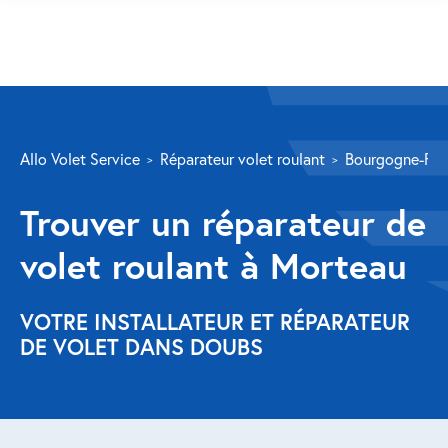
SERVICES
Allo Volet Service
Réparateur volet roulant
Bourgogne-Fr
Volet roulant
Trouver un réparateur de
Réparation
volet roulant à Morteau
Volet roulant Velux
Au-delà de la fenêtre
VOTRE INSTALLATEUR ET RÉPARATEUR
DE VOLET DANS DOUBS
Réparation store banne
Réparation portail
Réparation volet battant