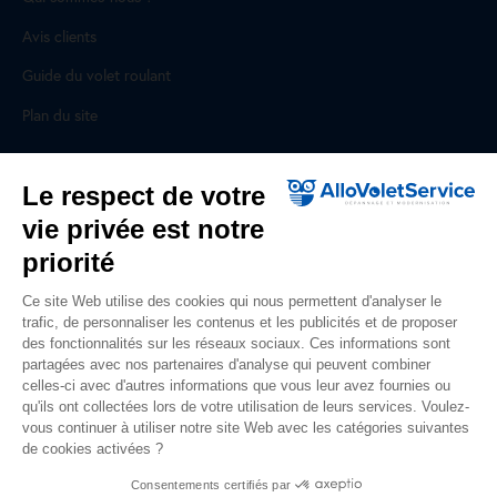
Avis clients
Guide du volet roulant
Plan du site
Pour les professionnels
Le respect de votre
vie privée est notre
Professionnels, des prestations ad hoc
priorité
Rejoignez un réseau national, nous recrutons !
Ce site Web utilise des cookies qui nous permettent d'analyser le
trafic, de personnaliser les contenus et les publicités et de proposer
Liens utiles
des fonctionnalités sur les réseaux sociaux. Ces informations sont
partagées avec nos partenaires d'analyse qui peuvent combiner
Mentions légales
celles-ci avec d'autres informations que vous leur avez fournies ou
qu'ils ont collectées lors de votre utilisation de leurs services. Voulez-
Données personnelles
vous continuer à utiliser notre site Web avec les catégories suivantes
de cookies activées ?
Nous contacter
Consentements certifiés par