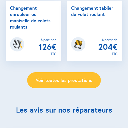
Changement
Changement tablier
enrouleur ou
de volet roulant
manivelle de volets
roulants
à partir de
à partir de
126€
204€
TTC
TTC
Voir toutes les prestations
Les avis sur nos réparateurs