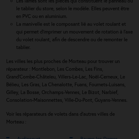
Les lames sont les pièces qui constituent le panneau ou
le tablier du store, selon le modèle. Elles peuvent être
en PVC ou en aluminium.
La manivelle est le composant lié au volet roulant et
qui permet d’imprimer un mouvement de rotation à l’axe
du volet roulant, afin de descendre ou de remonter le
tablier.
Les villes les plus proches de Morteau pour trouver un
réparateur : Montlebon, Les Combes, Les Fins,
Grand'Combe-Châteleu, Villers-Le-Lac, Noël-Cerneux, Le
Bélieu, Les Gras, La Chenalotte, Fuans, Fournets-Luisans,
Gilley, La Bosse, Orchamps-Vennes, Le Bizot, Narbief,
Consolation-Maisonnettes, Ville-Du-Pont, Guyans-Vennes.
Voir les réparateurs de volets dans d’autres villes de
Morteau :
Audincourt
Baume-les-Dames