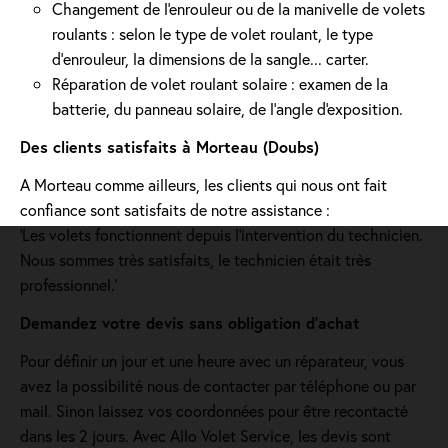
Changement de l'enrouleur ou de la manivelle de volets
roulants : selon le type de volet roulant, le type
d’enrouleur, la dimensions de la sangle... carter.
Réparation de volet roulant solaire : examen de la
batterie, du panneau solaire, de l'angle d'exposition.
Des clients satisfaits à Morteau (Doubs)
A Morteau comme ailleurs, les clients qui nous ont fait
confiance sont satisfaits de notre assistance :
'Les volets fonctionnent depuis l’intervention du technicien.
Nous sommes très satisfaits, le technicien était très
professionnel.'
Demandez votre devis sans obligation d'achat
Pour définir un jour et une heure avec un réparateur, vous
avez la possibilité nous de contacter par téléphone ou par
mail. Sinon laissez vos coordonnées pour être recontacté
dans les 2 jours. Avec Allo Volet Service, les devis sont