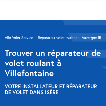
SERVICES
Allo Volet Service
Réparateur volet roulant
Auvergne-Rhôn
Volet roulant
Trouver un réparateur de
Réparation
volet roulant à
Volet roulant Velux
Villefontaine
Au-delà de la fenêtre
Réparation store banne
VOTRE INSTALLATEUR ET RÉPARATEUR
DE VOLET DANS ISÈRE
Réparation portail
Réparation volet battant