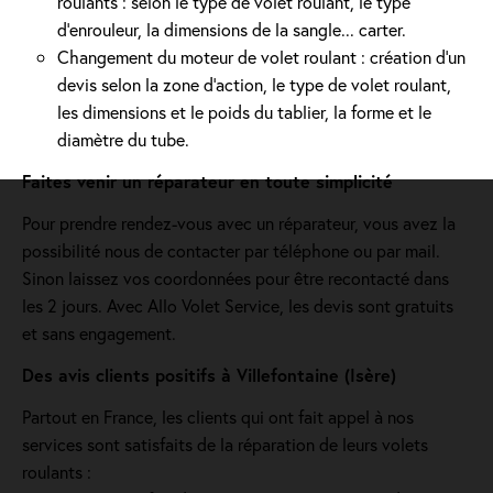
roulants : selon le type de volet roulant, le type
d’enrouleur, la dimensions de la sangle... carter.
Changement du moteur de volet roulant : création d'un
devis selon la zone d’action, le type de volet roulant,
les dimensions et le poids du tablier, la forme et le
diamètre du tube.
Faites venir un réparateur en toute simplicité
Pour prendre rendez-vous avec un réparateur, vous avez la
possibilité nous de contacter par téléphone ou par mail.
Sinon laissez vos coordonnées pour être recontacté dans
les 2 jours. Avec Allo Volet Service, les devis sont gratuits
et sans engagement.
Des avis clients positifs à Villefontaine (Isère)
Partout en France, les clients qui ont fait appel à nos
services sont satisfaits de la réparation de leurs volets
roulants :