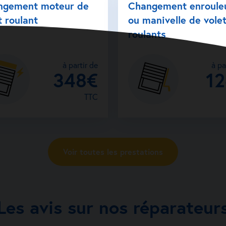
ngement moteur de
Changement enroule
t roulant
ou manivelle de vole
roulants
à partir de
à pa
348€
1
TTC
Voir toutes les prestations
Les avis sur nos réparateur