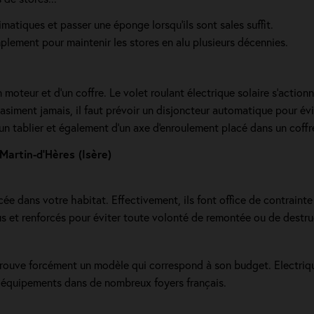
limatiques et passer une éponge lorsqu'ils sont sales suffit.
plement pour maintenir les stores en alu plusieurs décennies.
moteur et d’un coffre. Le volet roulant électrique solaire s'actionne
siment jamais, il faut prévoir un disjoncteur automatique pour évi
un tablier et également d'un axe d'enroulement placé dans un coffr
artin-d’Hères (Isère)
cée dans votre habitat. Effectivement, ils font office de contraint
us et renforcés pour éviter toute volonté de remontée ou de destru
trouve forcément un modèle qui correspond à son budget. Electriqu
es équipements dans de nombreux foyers français.