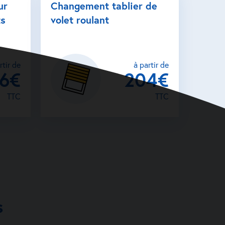
ur
Changement tablier de
ts
volet roulant
rtir de
à partir de
26€
204€
TTC
TTC
s