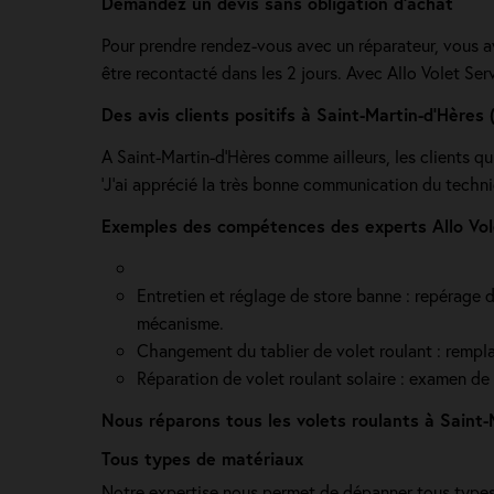
Demandez un devis sans obligation d'achat
Pour prendre rendez-vous avec un réparateur, vous av
être recontacté dans les 2 jours. Avec Allo Volet Ser
Des avis clients positifs à Saint-Martin-d’Hères 
A Saint-Martin-d’Hères comme ailleurs, les clients qui
'J’ai apprécié la très bonne communication du technici
Exemples des compétences des experts Allo Vole
Entretien et réglage de store banne : repérage de
mécanisme.
Changement du tablier de volet roulant : rempla
Réparation de volet roulant solaire : examen de l
Nous réparons tous les volets roulants à Saint-M
Tous types de matériaux
Notre expertise nous permet de dépanner tous types 