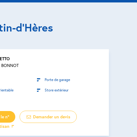
tin-d’Hères
HETTO
D BONNOT
Porte de garage
rientable
Store extérieur
le n°
Demander un devis
rtisan