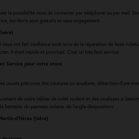
ez la possibilité nous de contacter par téléphone ou par mail. Sin
vice, les devis sont gratuits et sans engagement.
(Isère)
 nous ont fait confiance sont ravis de la réparation de leurs volets
en. Il était rapide et ponctuel. C’est un très bon service.'
t Service pour votre store
s usures précoces des coutures ou soudures, détection d'une éventue
cement de votre tablier de volet roulant et des coulisses si beso
a batterie, du panneau solaire, de l'angle d'exposition.
artin-d’Hères (Isère)
de stores...