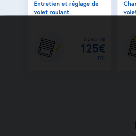
Entretien et réglage de
Cha
volet roulant
vole
à partir de
125€
TTC