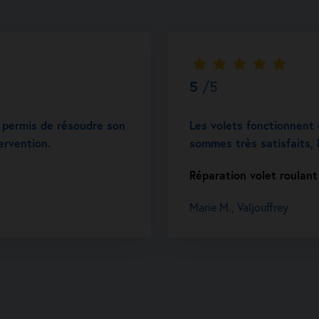
5
/5
 a permis de résoudre son
Les volets fonctionnent 
ervention.
sommes très satisfaits, l
Réparation volet roulan
Marie M., Valjouffrey