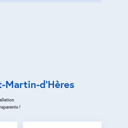
t-Martin-d’Hères
allation
nsparents !