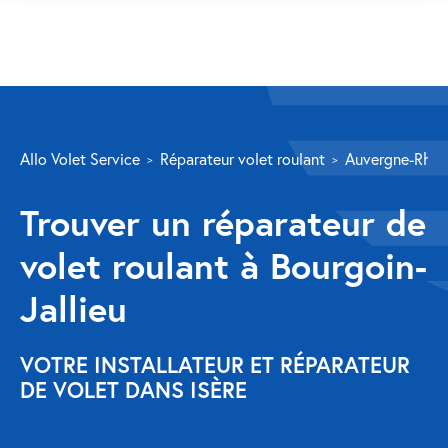
SERVICES
Allo Volet Service
Réparateur volet roulant
Auvergne-Rhôn
Volet roulant
Trouver un réparateur de
Réparation
volet roulant à Bourgoin-
Volet roulant Velux
Jallieu
Au-delà de la fenêtre
Réparation store banne
VOTRE INSTALLATEUR ET RÉPARATEUR
DE VOLET DANS ISÈRE
Réparation portail
Réparation volet battant