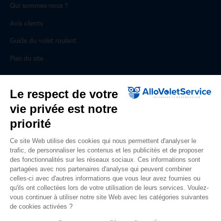
Qui sommes-nous ?
Avis clients
Guide du volet roulant
Plan du site
Pour les professionnels
Le respect de votre
vie privée est notre
Professionnels, des prestations ad hoc
priorité
Rejoignez un réseau national, nous recrutons !
Ce site Web utilise des cookies qui nous permettent d'analyser le
trafic, de personnaliser les contenus et les publicités et de proposer
Liens utiles
des fonctionnalités sur les réseaux sociaux. Ces informations sont
partagées avec nos partenaires d'analyse qui peuvent combiner
Mentions légales
celles-ci avec d'autres informations que vous leur avez fournies ou
qu'ils ont collectées lors de votre utilisation de leurs services. Voulez-
Données personnelles
vous continuer à utiliser notre site Web avec les catégories suivantes
de cookies activées ?
Nous contacter