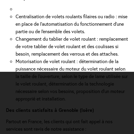
Centralisation de volets roulants filaires ou radio : mise
en place de l'automatisation du fonctionnement d’une
partie ou de l'ensemble des volets.
Changement du tablier de volet roulant : remplacement
de votre tablier de volet roulant et des coulisses si
besoin, remplacement des verrous et des attaches.
Motorisation de volet roulant : détermination de la
puissance nécessaire du moteur du volet roulant selon
la taille de l’ouverture, selon le type de lame utilisée sur
le volet roulant, détermination de la technologie
nécessaire selon vos besoins, proposition d'un moteur
approprié et installation.
Des clients satisfaits à Grenoble (Isère)
Partout en France, les clients qui ont fait appel à nos
services sont ravis de notre assistance :