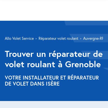
SERVICES
Allo Volet Service
Réparateur volet roulant
Auvergne-Rhôn
Volet roulant
Trouver un réparateur de
Réparation
volet roulant à Grenoble
Volet roulant Velux
Au-delà de la fenêtre
VOTRE INSTALLATEUR ET RÉPARATEUR
DE VOLET DANS ISÈRE
Réparation store banne
Réparation portail
Réparation volet battant