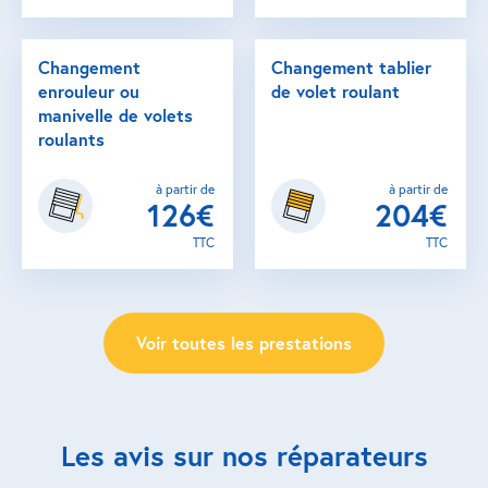
Changement
Changement tablier
enrouleur ou
de volet roulant
manivelle de volets
roulants
à partir de
à partir de
126€
204€
TTC
TTC
Voir toutes les prestations
Les avis sur nos réparateurs