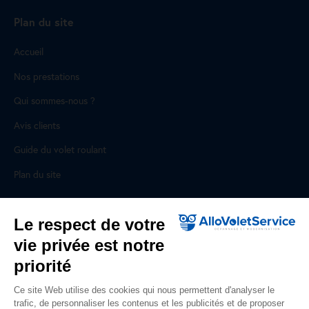
Plan du site
Accueil
Nos prestations
Qui sommes-nous ?
Avis clients
Guide du volet roulant
Plan du site
Pour les professionnels
Le respect de votre
vie privée est notre
Professionnels, des prestations ad hoc
priorité
Rejoignez un réseau national, nous recrutons !
Ce site Web utilise des cookies qui nous permettent d'analyser le
trafic, de personnaliser les contenus et les publicités et de proposer