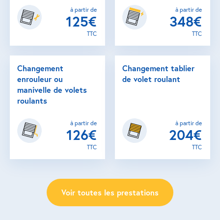
à partir de
à partir de
125€
348€
TTC
TTC
Changement
Changement tablier
enrouleur ou
de volet roulant
manivelle de volets
roulants
à partir de
à partir de
126€
204€
TTC
TTC
Voir toutes les prestations