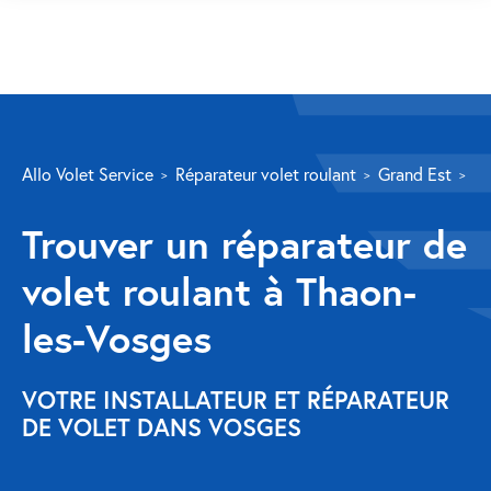
SERVICES
Allo Volet Service
Réparateur volet roulant
Grand Est
Vo
Volet roulant
Trouver un réparateur de
Réparation
volet roulant à Thaon-
Volet roulant Velux
les-Vosges
Au-delà de la fenêtre
Réparation store banne
VOTRE INSTALLATEUR ET RÉPARATEUR
DE VOLET DANS VOSGES
Réparation portail
Réparation volet battant