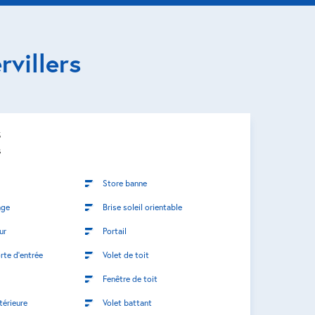
villers
S
s
Store banne
age
Brise soleil orientable
ur
Portail
rte d’entrée
Volet de toit
Fenêtre de toit
térieure
Volet battant