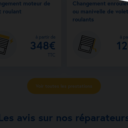
ngement moteur de
Changement enroule
t roulant
ou manivelle de vole
roulants
à partir de
à pa
348€
1
TTC
Voir toutes les prestations
Les avis sur nos réparateur