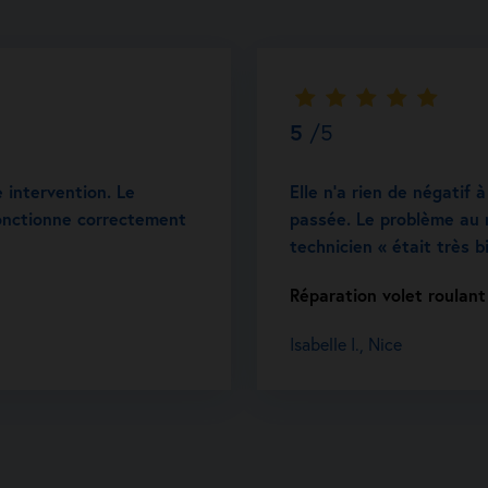
5
/5
e intervention. Le
Elle n’a rien de négatif à
 fonctionne correctement
passée. Le problème au 
technicien « était très b
Réparation volet roulant
Isabelle I., Nice