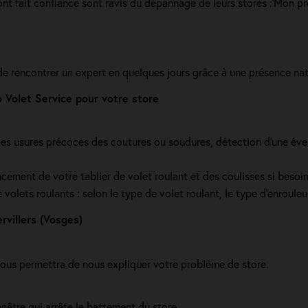
ont fait confiance sont ravis du dépannage de leurs stores :'Mon p
de rencontrer un expert en quelques jours grâce à une présence nati
Volet Service pour votre store
s usures précoces des coutures ou soudures, détection d'une éventue
cement de votre tablier de volet roulant et des coulisses si beso
olets roulants : selon le type de volet roulant, le type d’enrouleur,
villers (Vosges)
vous permettra de nous expliquer votre problème de store.
enêtre qui arrête le battement du store.