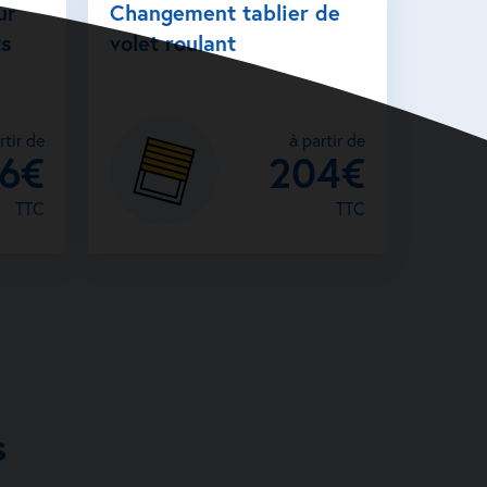
ur
Changement tablier de
ts
volet roulant
rtir de
à partir de
26€
204€
TTC
TTC
s