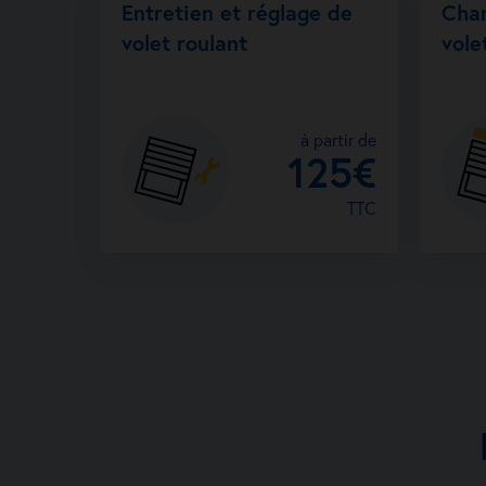
Entretien et réglage de
Cha
volet roulant
vole
à partir de
125€
TTC