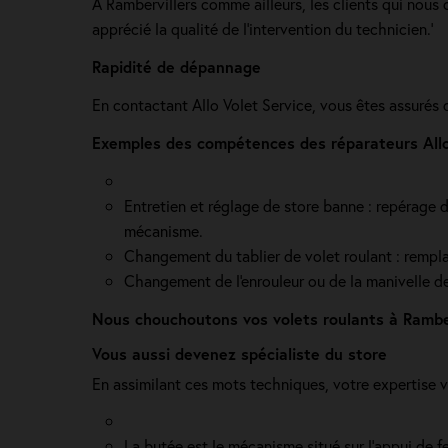
A Rambervillers comme ailleurs, les clients qui nous 
apprécié la qualité de l’intervention du technicien.'
Rapidité de dépannage
En contactant Allo Volet Service, vous êtes assurés 
Exemples des compétences des réparateurs Allo 
Entretien et réglage de store banne : repérage de
mécanisme.
Changement du tablier de volet roulant : rempla
Changement de l'enrouleur ou de la manivelle de v
Nous chouchoutons vos volets roulants à Ramber
Vous aussi devenez spécialiste du store
En assimilant ces mots techniques, votre expertise 
La butée est le mécanisme situé sur l’appui de f