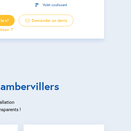
Volet coulissant
le n°
Demander un devis
rtisan
ambervillers
allation
nsparents !