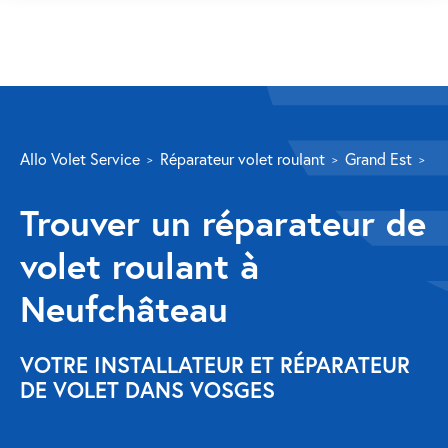
SERVICES
Allo Volet Service
Réparateur volet roulant
Grand Est
Vo
Volet roulant
Trouver un réparateur de
Réparation
volet roulant à
Volet roulant Velux
Neufchâteau
Au-delà de la fenêtre
Réparation store banne
VOTRE INSTALLATEUR ET RÉPARATEUR
DE VOLET DANS VOSGES
Réparation portail
Réparation volet battant