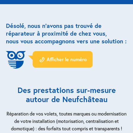
Réparation porte de garage
Désolé, nous n’avons pas trouvé de
Modernisation et domotique
réparateur à proximité de chez vous,
nous vous accompagnons vers une solution :
Centralisation volets roulants
Motoriser un volet roulant
Afficher le numéro
ESPACE PRO
Prestations ad-hoc
Des prestations sur-mesure
Nous recrutons
autour de Neufchâteau
QUI SOMMES-NOUS ?
Réparation de vos volets, toutes marques ou modernisation
de votre installation (motorisation, centralisation et
domotique) : des forfaits tout compris et transparents !