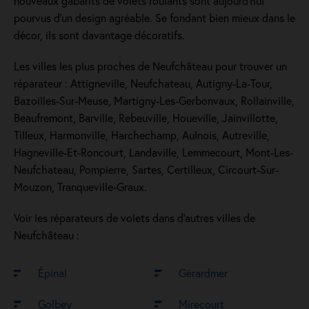
nouveaux gabarits de volets roulants sont aujourd'hui
pourvus d'un design agréable. Se fondant bien mieux dans le
décor, ils sont davantage décoratifs.
Les villes les plus proches de Neufchâteau pour trouver un
réparateur : Attigneville, Neufchateau, Autigny-La-Tour,
Bazoilles-Sur-Meuse, Martigny-Les-Gerbonvaux, Rollainville,
Beaufremont, Barville, Rebeuville, Houeville, Jainvillotte,
Tilleux, Harmonville, Harchechamp, Aulnois, Autreville,
Hagneville-Et-Roncourt, Landaville, Lemmecourt, Mont-Les-
Neufchateau, Pompierre, Sartes, Certilleux, Circourt-Sur-
Mouzon, Tranqueville-Graux.
Voir les réparateurs de volets dans d’autres villes de
Neufchâteau :
Épinal
Gérardmer
Golbey
Mirecourt