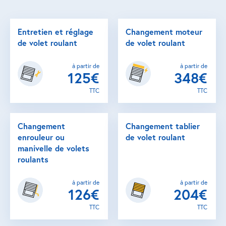
Entretien et réglage
Changement moteur
de volet roulant
de volet roulant
à partir de
à partir de
125€
348€
TTC
TTC
Changement
Changement tablier
enrouleur ou
de volet roulant
manivelle de volets
roulants
à partir de
à partir de
126€
204€
TTC
TTC