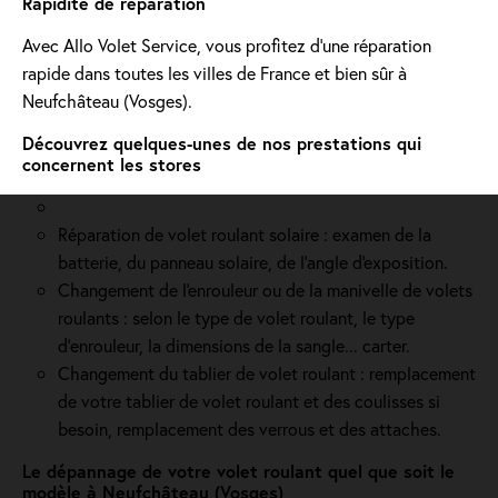
Rapidité de réparation
Avec Allo Volet Service, vous profitez d'une réparation
rapide dans toutes les villes de France et bien sûr à
Neufchâteau (Vosges).
Découvrez quelques-unes de nos prestations qui
concernent les stores
Réparation de volet roulant solaire : examen de la
batterie, du panneau solaire, de l'angle d'exposition.
Changement de l'enrouleur ou de la manivelle de volets
roulants : selon le type de volet roulant, le type
d’enrouleur, la dimensions de la sangle... carter.
Changement du tablier de volet roulant : remplacement
de votre tablier de volet roulant et des coulisses si
besoin, remplacement des verrous et des attaches.
Le dépannage de votre volet roulant quel que soit le
modèle à Neufchâteau (Vosges)