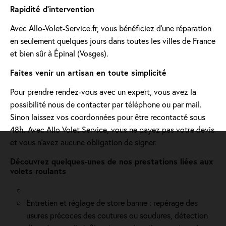
Rapidité d'intervention
Avec Allo-Volet-Service.fr, vous bénéficiez d'une réparation
en seulement quelques jours dans toutes les villes de France
et bien sûr à Épinal (Vosges).
Faites venir un artisan en toute simplicité
Pour prendre rendez-vous avec un expert, vous avez la
possibilité nous de contacter par téléphone ou par mail.
Sinon laissez vos coordonnées pour être recontacté sous
48h. Avec Allo Volet Service, vous ne payez pas votre devis
et vous n'avez aucune obligation de signer.
Découvrez quelques-unes de nos prestations liées aux
volets roulants
Entretien et réglage de store banne : repérage des
usures précoces des coutures ou soudures, détection