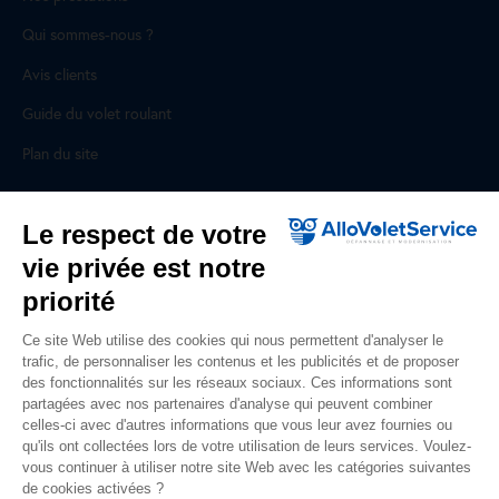
Qui sommes-nous ?
Avis clients
Guide du volet roulant
Plan du site
Pour les professionnels
Le respect de votre
vie privée est notre
Professionnels, des prestations ad hoc
priorité
Rejoignez un réseau national, nous recrutons !
Ce site Web utilise des cookies qui nous permettent d'analyser le
trafic, de personnaliser les contenus et les publicités et de proposer
Liens utiles
des fonctionnalités sur les réseaux sociaux. Ces informations sont
partagées avec nos partenaires d'analyse qui peuvent combiner
Mentions légales
celles-ci avec d'autres informations que vous leur avez fournies ou
qu'ils ont collectées lors de votre utilisation de leurs services. Voulez-
Données personnelles
vous continuer à utiliser notre site Web avec les catégories suivantes
de cookies activées ?