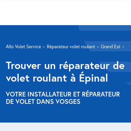
SERVICES
Allo Volet Service
Réparateur volet roulant
Grand Est
Vo
Volet roulant
Trouver un réparateur de
Réparation
volet roulant à Épinal
Volet roulant Velux
Au-delà de la fenêtre
VOTRE INSTALLATEUR ET RÉPARATEUR
DE VOLET DANS VOSGES
Réparation store banne
Réparation portail
Réparation volet battant