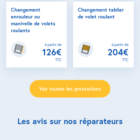
Changement
Changement tablier
enrouleur ou
de volet roulant
manivelle de volets
roulants
à partir de
à partir de
126€
204€
TTC
TTC
Voir toutes les prestations
Les avis sur nos réparateurs