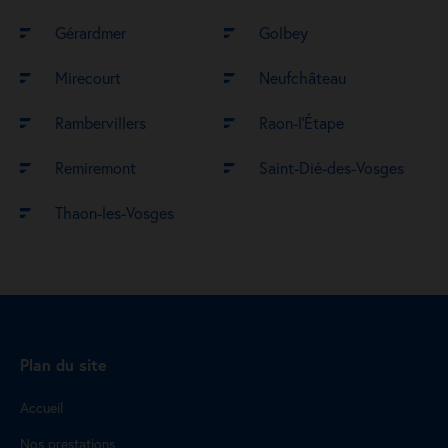
Gérardmer
Golbey
Mirecourt
Neufchâteau
Rambervillers
Raon-l’Étape
Remiremont
Saint-Dié-des-Vosges
Thaon-les-Vosges
Plan du site
Accueil
Nos prestations