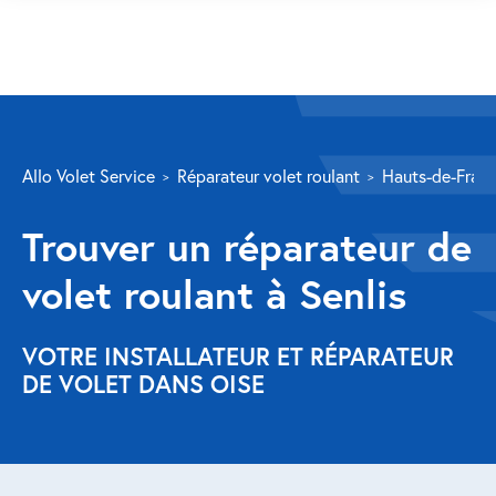
SERVICES
Allo Volet Service
Réparateur volet roulant
Hauts-de-Fran
Volet roulant
Trouver un réparateur de
Réparation
volet roulant à Senlis
Volet roulant Velux
Au-delà de la fenêtre
VOTRE INSTALLATEUR ET RÉPARATEUR
DE VOLET DANS OISE
Réparation store banne
Réparation portail
Réparation volet battant