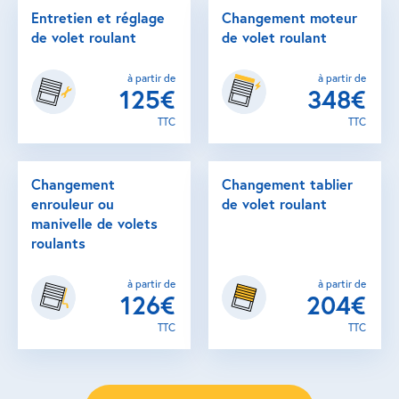
Entretien et réglage
Changement moteur
de volet roulant
de volet roulant
à partir de
à partir de
125€
348€
TTC
TTC
Changement
Changement tablier
enrouleur ou
de volet roulant
manivelle de volets
roulants
à partir de
à partir de
126€
204€
TTC
TTC