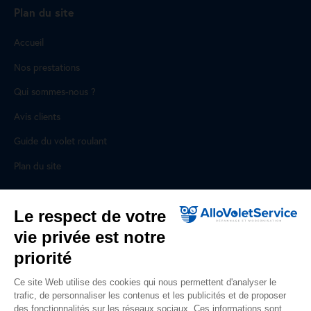
Plan du site
Accueil
Nos prestations
Qui sommes-nous ?
Avis clients
Guide du volet roulant
Plan du site
Pour les professionnels
Le respect de votre
vie privée est notre
Professionnels, des prestations ad hoc
priorité
Rejoignez un réseau national, nous recrutons !
Ce site Web utilise des cookies qui nous permettent d'analyser le
trafic, de personnaliser les contenus et les publicités et de proposer
Liens utiles
des fonctionnalités sur les réseaux sociaux. Ces informations sont