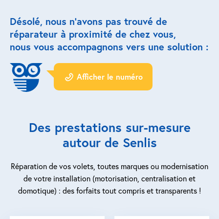
Désolé, nous n’avons pas trouvé de
Réparation porte de garage
réparateur à proximité de chez vous,
Modernisation et domotique
nous vous accompagnons vers une solution :
Centralisation volets roulants
Afficher le numéro
Motoriser un volet roulant
ESPACE PRO
Des prestations sur-mesure
Prestations ad-hoc
autour de Senlis
Nous recrutons
Réparation de vos volets, toutes marques ou modernisation
de votre installation (motorisation, centralisation et
QUI SOMMES-NOUS ?
domotique) : des forfaits tout compris et transparents !