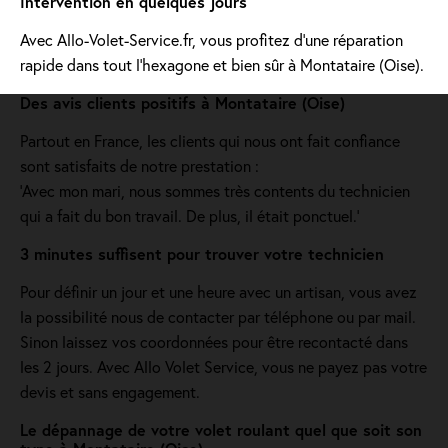
Intervention en quelques jours
Avec Allo-Volet-Service.fr, vous profitez d'une réparation
rapide dans tout l'hexagone et bien sûr à Montataire (Oise).
Des avis clients positifs à Montataire (Oise)
Partout en France, les clients qui nous ont fait confiance
sont satisfaits de notre prestation :
'Avec mon mari, nous sommes très contents du technicien
qui a fait du bon travail. De plus, il était ponctuel.'
3 minutes suffisent pour trouver votre technicien
Pour définir un jour et une heure avec un artisan, vous avez
la possibilité nous de contacter par téléphone ou par mail.
Sinon laissez vos coordonnées pour être recontacté dans
les 2 jours. Avec Allo Volet Service, vous ne payez pas votre
devis et sans engagement.
Le dépannage de votre volet roulant quel que soit son