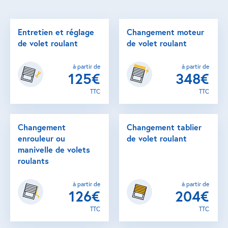
Entretien et réglage
Changement moteur
de volet roulant
de volet roulant
à partir de
à partir de
125€
348€
TTC
TTC
Changement
Changement tablier
enrouleur ou
de volet roulant
manivelle de volets
roulants
à partir de
à partir de
126€
204€
TTC
TTC