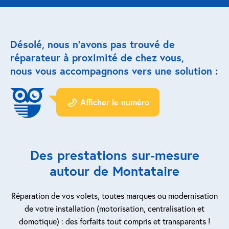
Réparation porte de garage
Désolé, nous n’avons pas trouvé de
Modernisation et domotique
réparateur à proximité de chez vous,
nous vous accompagnons vers une solution :
Centralisation volets roulants
Motoriser un volet roulant
Afficher le numéro
ESPACE PRO
Prestations ad-hoc
Des prestations sur-mesure
Nous recrutons
autour de Montataire
QUI SOMMES-NOUS ?
Réparation de vos volets, toutes marques ou modernisation
de votre installation (motorisation, centralisation et
domotique) : des forfaits tout compris et transparents !