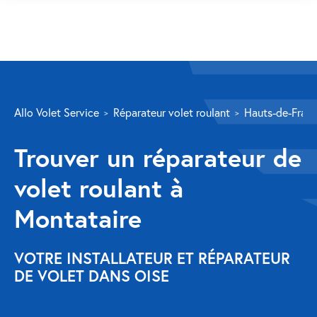
SERVICES
Allo Volet Service
Réparateur volet roulant
Hauts-de-Fran
Volet roulant
Trouver un réparateur de
Réparation
volet roulant à
Volet roulant Velux
Montataire
Au-delà de la fenêtre
Réparation store banne
VOTRE INSTALLATEUR ET RÉPARATEUR
DE VOLET DANS OISE
Réparation portail
Réparation volet battant