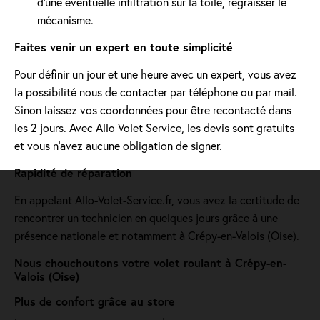
d'une éventuelle infiltration sur la toile, regraisser le
mécanisme.
Faites venir un expert en toute simplicité
Pour définir un jour et une heure avec un expert, vous avez
la possibilité nous de contacter par téléphone ou par mail.
Sinon laissez vos coordonnées pour être recontacté dans
les 2 jours. Avec Allo Volet Service, les devis sont gratuits
et vous n'avez aucune obligation de signer.
Rapidité de réparation
En appelant Allo-Volet-Service.fr, vous avez la certitude de
rencontrer un technicien en quelques jours grâce à une
présence nationale et notamment à Crépy-en-Valois (Oise).
Nous chouchoutons votre volet roulant à Crépy-en-
Valois (Oise)
Plus de confort grâce au store