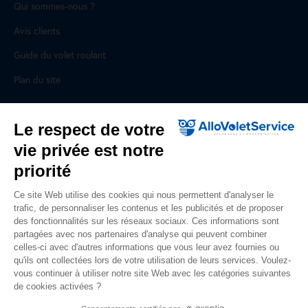
Qui sommes-nous ?
Avis clients
Guide du volet roulant
Plan du site
Pour les professionnels
Le respect de votre
vie privée est notre
Professionnels, des prestations ad hoc
priorité
Rejoignez un réseau national, nous recrutons !
Ce site Web utilise des cookies qui nous permettent d'analyser le
trafic, de personnaliser les contenus et les publicités et de proposer
Liens utiles
des fonctionnalités sur les réseaux sociaux. Ces informations sont
partagées avec nos partenaires d'analyse qui peuvent combiner
Mentions légales
celles-ci avec d'autres informations que vous leur avez fournies ou
qu'ils ont collectées lors de votre utilisation de leurs services. Voulez-
Données personnelles
vous continuer à utiliser notre site Web avec les catégories suivantes
de cookies activées ?
Nous contacter