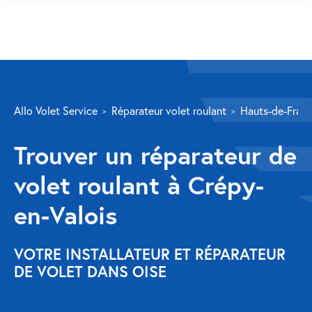
SERVICES
Allo Volet Service
Réparateur volet roulant
Hauts-de-Fran
Volet roulant
Trouver un réparateur de
Réparation
volet roulant à Crépy-
Volet roulant Velux
en-Valois
Au-delà de la fenêtre
Réparation store banne
VOTRE INSTALLATEUR ET RÉPARATEUR
DE VOLET DANS OISE
Réparation portail
Réparation volet battant