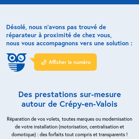
Réparation porte de garage
Désolé, nous n’avons pas trouvé de
Modernisation et domotique
réparateur à proximité de chez vous,
nous vous accompagnons vers une solution :
Centralisation volets roulants
Motoriser un volet roulant
Afficher le numéro
ESPACE PRO
Prestations ad-hoc
Des prestations sur-mesure
Nous recrutons
autour de Crépy-en-Valois
QUI SOMMES-NOUS ?
Réparation de vos volets, toutes marques ou modernisation
de votre installation (motorisation, centralisation et
domotique) : des forfaits tout compris et transparents !