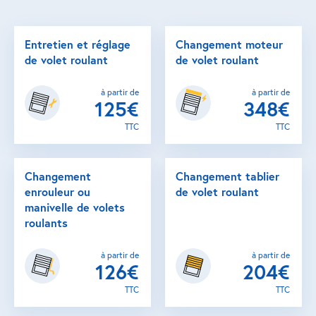
Entretien et réglage
Changement moteur
de volet roulant
de volet roulant
à partir de
à partir de
125€
348€
TTC
TTC
Changement
Changement tablier
enrouleur ou
de volet roulant
manivelle de volets
roulants
à partir de
à partir de
126€
204€
TTC
TTC