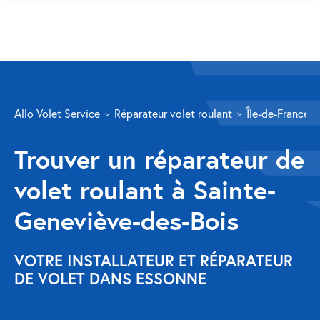
SERVICES
Allo Volet Service
Réparateur volet roulant
Île-de-France
Volet roulant
Trouver un réparateur de
Réparation
volet roulant à Sainte-
Volet roulant Velux
Geneviève-des-Bois
Au-delà de la fenêtre
Réparation store banne
VOTRE INSTALLATEUR ET RÉPARATEUR
DE VOLET DANS ESSONNE
Réparation portail
Réparation volet battant