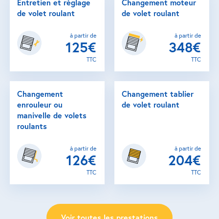
Entretien et réglage
Changement moteur
de volet roulant
de volet roulant
à partir de
à partir de
125€
348€
TTC
TTC
Changement
Changement tablier
enrouleur ou
de volet roulant
manivelle de volets
roulants
à partir de
à partir de
126€
204€
TTC
TTC
Voir toutes les prestations