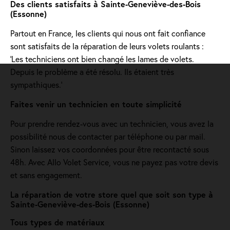
Des clients satisfaits à Sainte-Geneviève-des-Bois
(Essonne)
Partout en France, les clients qui nous ont fait confiance
sont satisfaits de la réparation de leurs volets roulants :
'Les techniciens ont bien changé les lames de volets.
Depuis le problème a été résolu. Ils étaient très
sympathiques.'
Faites venir un technicien en toute simplicité
Pour prendre rendez-vous avec un technicien, vous avez la
possibilité nous de contacter par téléphone ou par mail.
Sinon laissez vos coordonnées pour être recontacté sous
48h. Avec Allo Volet Service, vous ne payez pas votre devis
et sans engagement.
La réparation de votre store quel que soit son type à
Sainte-Geneviève-des-Bois (Essonne)
Tous types de matériaux