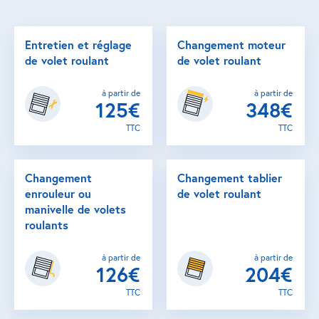
Entretien et réglage
Changement moteur
de volet roulant
de volet roulant
à partir de
à partir de
125€
348€
TTC
TTC
Changement
Changement tablier
enrouleur ou
de volet roulant
manivelle de volets
roulants
à partir de
à partir de
126€
204€
TTC
TTC