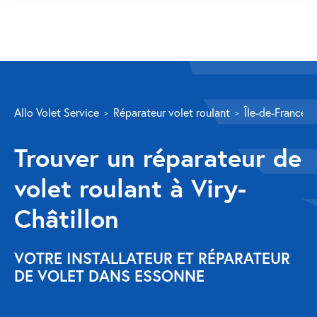
SERVICES
Allo Volet Service
Réparateur volet roulant
Île-de-France
Volet roulant
Trouver un réparateur de
Réparation
volet roulant à Viry-
Volet roulant Velux
Châtillon
Au-delà de la fenêtre
Réparation store banne
VOTRE INSTALLATEUR ET RÉPARATEUR
DE VOLET DANS ESSONNE
Réparation portail
Réparation volet battant