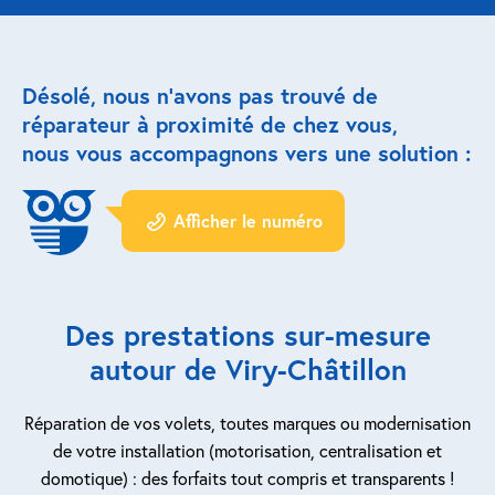
Réparation porte de garage
Désolé, nous n’avons pas trouvé de
Modernisation et domotique
réparateur à proximité de chez vous,
nous vous accompagnons vers une solution :
Centralisation volets roulants
Motoriser un volet roulant
Afficher le numéro
ESPACE PRO
Prestations ad-hoc
Des prestations sur-mesure
Nous recrutons
autour de Viry-Châtillon
QUI SOMMES-NOUS ?
Réparation de vos volets, toutes marques ou modernisation
de votre installation (motorisation, centralisation et
domotique) : des forfaits tout compris et transparents !