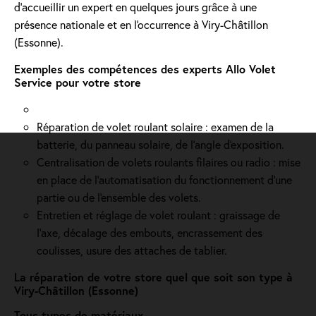
d'accueillir un expert en quelques jours grâce à une
présence nationale et en l'occurrence à Viry-Châtillon
(Essonne).
Exemples des compétences des experts Allo Volet
Service pour votre store
Réparation de volet roulant solaire : examen de la
batterie, du panneau solaire, de l'angle d'exposition.
Centralisation de volets roulants filaires ou radio : mise
en place de l'automatisation du fonctionnement d’une
partie ou de l'ensemble des volets.
Entretien et réglage de volet roulant : graissage de
l’axe, décalage des embouts, encrassement des
coulisses, usure des attaches de tablier.
La réparation de votre store quel que soit son type à
Viry-Châtillon (Essonne)
Tous types de matériaux