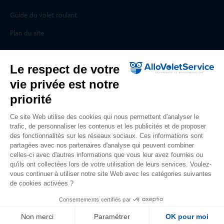
Guide du volet roulant
Plan du site
Pour les professionnels
Le respect de votre
vie privée est notre
Professionnels, des prestations ad hoc
priorité
Rejoignez un réseau national, nous recrutons !
Ce site Web utilise des cookies qui nous permettent d'analyser le
trafic, de personnaliser les contenus et les publicités et de proposer
Liens utiles
des fonctionnalités sur les réseaux sociaux. Ces informations sont
partagées avec nos partenaires d'analyse qui peuvent combiner
Mentions légales
celles-ci avec d'autres informations que vous leur avez fournies ou
qu'ils ont collectées lors de votre utilisation de leurs services. Voulez-
Données personnelles
vous continuer à utiliser notre site Web avec les catégories suivantes
de cookies activées ?
Nous contacter
Consentements certifiés par
Non merci
Paramétrer
OK pour moi