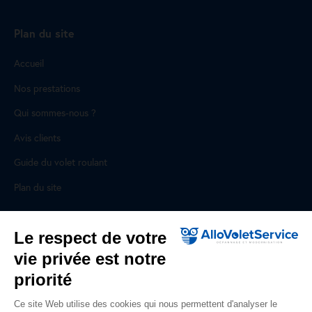
Plan du site
Accueil
Nos prestations
Qui sommes-nous ?
Avis clients
Guide du volet roulant
Plan du site
Pour les professionnels
Le respect de votre
vie privée est notre
Professionnels, des prestations ad hoc
priorité
Rejoignez un réseau national, nous recrutons !
Ce site Web utilise des cookies qui nous permettent d'analyser le