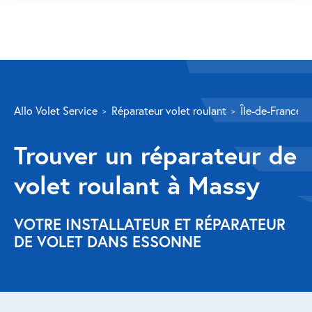
SERVICES
Allo Volet Service
Réparateur volet roulant
Île-de-France
Volet roulant
Trouver un réparateur de
Réparation
volet roulant à Massy
Volet roulant Velux
Au-delà de la fenêtre
VOTRE INSTALLATEUR ET RÉPARATEUR
DE VOLET DANS ESSONNE
Réparation store banne
Réparation portail
Réparation volet battant