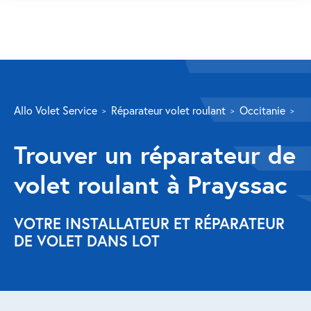
SERVICES
Allo Volet Service
Réparateur volet roulant
Occitanie
Lo
Volet roulant
Trouver un réparateur de
Réparation
volet roulant à Prayssac
Volet roulant Velux
Au-delà de la fenêtre
VOTRE INSTALLATEUR ET RÉPARATEUR
DE VOLET DANS LOT
Réparation store banne
Réparation portail
Réparation volet battant