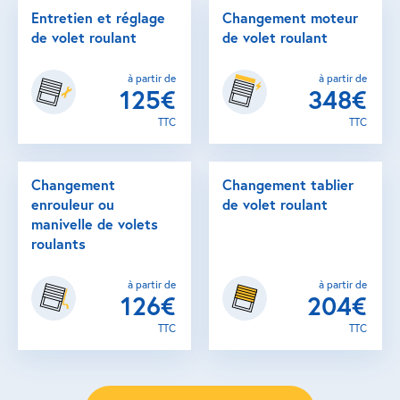
Entretien et réglage
Changement moteur
de volet roulant
de volet roulant
à partir de
à partir de
125€
348€
TTC
TTC
Changement
Changement tablier
enrouleur ou
de volet roulant
manivelle de volets
roulants
à partir de
à partir de
126€
204€
TTC
TTC