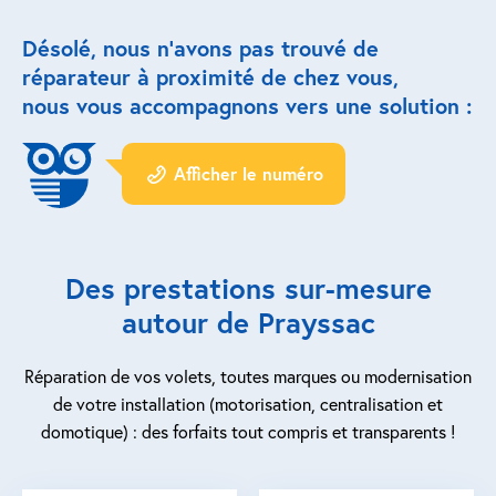
Désolé, nous n’avons pas trouvé de
Réparation porte de garage
réparateur à proximité de chez vous,
Modernisation et domotique
nous vous accompagnons vers une solution :
Centralisation volets roulants
Afficher le numéro
Motoriser un volet roulant
ESPACE PRO
Des prestations sur-mesure
Prestations ad-hoc
autour de Prayssac
Nous recrutons
Réparation de vos volets, toutes marques ou modernisation
de votre installation (motorisation, centralisation et
QUI SOMMES-NOUS ?
domotique) : des forfaits tout compris et transparents !