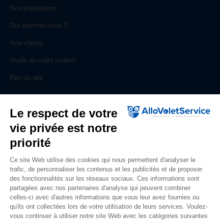
Nos prestations
Qui sommes-nous ?
Avis clients
Guide du volet roulant
Plan du site
Pour les professionnels
Le respect de votre
vie privée est notre
Professionnels, des prestations ad hoc
priorité
Rejoignez un réseau national, nous recrutons !
Ce site Web utilise des cookies qui nous permettent d'analyser le
trafic, de personnaliser les contenus et les publicités et de proposer
Liens utiles
des fonctionnalités sur les réseaux sociaux. Ces informations sont
partagées avec nos partenaires d'analyse qui peuvent combiner
Mentions légales
celles-ci avec d'autres informations que vous leur avez fournies ou
qu'ils ont collectées lors de votre utilisation de leurs services. Voulez-
Données personnelles
vous continuer à utiliser notre site Web avec les catégories suivantes