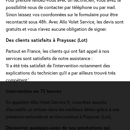
possibilité nous de contacter par téléphone ou par mail.
Sinon laissez vos coordonnées sur le formulaire pour être
recontacté sous 48h. Avec Allo Volet Service, les devis sont
gratuits et vous n'avez aucune obligation de signer.
Des clients satisfaits à Prayssac (Lot)
Partout en France, les clients qui ont fait appel à nos
services sont satisfaits de notre assistance :
'Il a été très satisfait de l’intervention notamment des
explications du technicien qu’il a par ailleurs trouvé très
compétent.'
Intervention en 72 heures
En appelant Allo-Volet-Service.fr, vous êtes assurés
d'accueillir un artisan dans les meilleurs délais grâce à une
présence nationale et en l'occurrence à Prayssac (Lot).
Découvrez quelques-unes de nos prestations qui