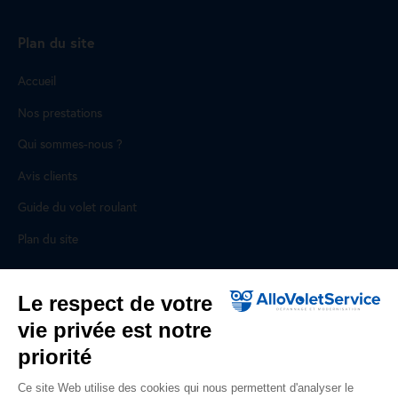
Plan du site
Accueil
Nos prestations
Qui sommes-nous ?
Avis clients
Guide du volet roulant
Plan du site
Pour les professionnels
Le respect de votre
vie privée est notre
Professionnels, des prestations ad hoc
priorité
Rejoignez un réseau national, nous recrutons !
Ce site Web utilise des cookies qui nous permettent d'analyser le