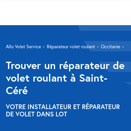
SERVICES
Allo Volet Service
Réparateur volet roulant
Occitanie
Lo
Volet roulant
Trouver un réparateur de
Réparation
volet roulant à Saint-
Volet roulant Velux
Céré
Au-delà de la fenêtre
Réparation store banne
VOTRE INSTALLATEUR ET RÉPARATEUR
DE VOLET DANS LOT
Réparation portail
Réparation volet battant