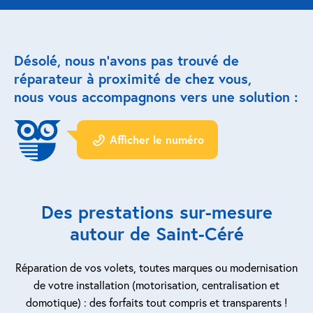
Réparation porte de garage
Désolé, nous n’avons pas trouvé de
Modernisation et domotique
réparateur à proximité de chez vous,
nous vous accompagnons vers une solution :
Centralisation volets roulants
Motoriser un volet roulant
Afficher le numéro
ESPACE PRO
Prestations ad-hoc
Des prestations sur-mesure
Nous recrutons
autour de Saint-Céré
QUI SOMMES-NOUS ?
Réparation de vos volets, toutes marques ou modernisation
de votre installation (motorisation, centralisation et
domotique) : des forfaits tout compris et transparents !