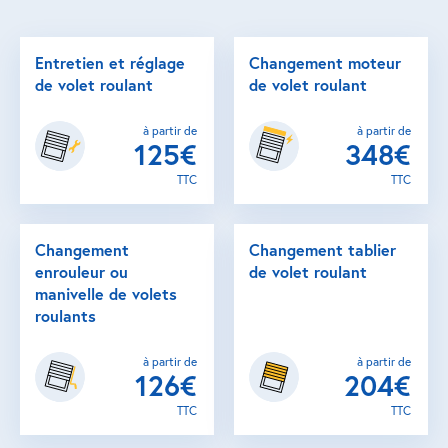
Entretien et réglage
Changement moteur
de volet roulant
de volet roulant
à partir de
à partir de
125€
348€
TTC
TTC
Changement
Changement tablier
enrouleur ou
de volet roulant
manivelle de volets
roulants
à partir de
à partir de
126€
204€
TTC
TTC