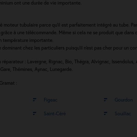
luminium ont une durée de vie importante.
oteur tubulaire parce qu'il est parfaitement intégré au tube. Parmi
 grâce à une télécommande. Même si cela ne se produit que dans de 
n température importante.
dominant chez les particuliers puisqu'il n'est pas cher pour un conf
 réparateur : Lavergne, Rignac, Bio, Thégra, Alvignac, Issendolus,
c-Gare, Thémines, Aynac, Lunegarde.
 Gramat :
Figeac
Gourdon
Saint-Céré
Souillac