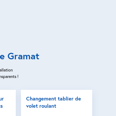
de Gramat
allation
nsparents !
ur
Changement tablier de
ts
volet roulant