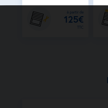
à partir de
125€
TTC