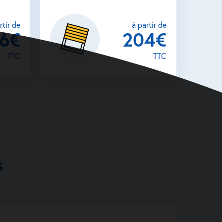
rtir de
à partir de
26€
204€
TTC
TTC
s