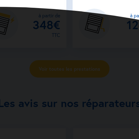
à partir de
à pa
348€
1
TTC
Voir toutes les prestations
Les avis sur nos réparateur