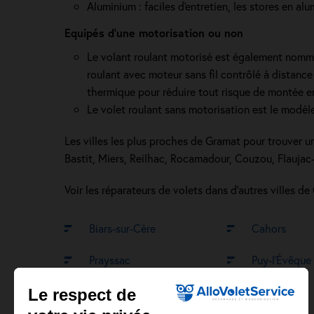
Aluminium : faciles d'entretien, les stores en a
Equipés d'une motorisation ou non
Le volant roulant motorisé est également nommé m
roulant avec moteur sans fil contrôlé à distance
thermique pour réduire tout risque de montée e
Le volet roulant sans motorisation est le modèle 
Les villes les plus proches de Gramat pour trouver un
Bastit, Miers, Reilhac, Rocamadour, Couzou, Flauja
Voir les réparateurs de volets dans d’autres villes de
Biars-sur-Cère
Cahors
Prayssac
Puy-l’Évêque
Le respect de