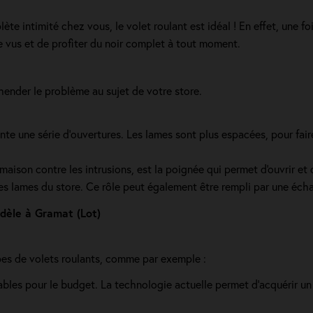
e intimité chez vous, le volet roulant est idéal ! En effet, une foi
re vus et de profiter du noir complet à tout moment.
nder le problème au sujet de votre store.
e une série d’ouvertures. Les lames sont plus espacées, pour faire c
ison contre les intrusions, est la poignée qui permet d'ouvrir et d
des lames du store. Ce rôle peut également être rempli par une éch
odèle à Gramat (Lot)
ypes de volets roulants, comme par exemple :
rdables pour le budget. La technologie actuelle permet d'acquérir u