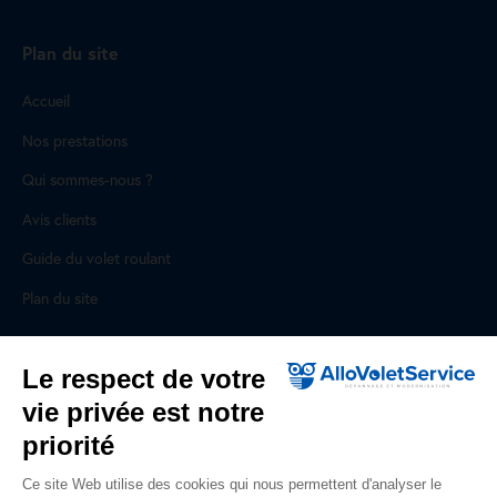
Plan du site
Accueil
Nos prestations
Qui sommes-nous ?
Avis clients
Guide du volet roulant
Plan du site
Pour les professionnels
Le respect de votre
vie privée est notre
Professionnels, des prestations ad hoc
priorité
Rejoignez un réseau national, nous recrutons !
Ce site Web utilise des cookies qui nous permettent d'analyser le