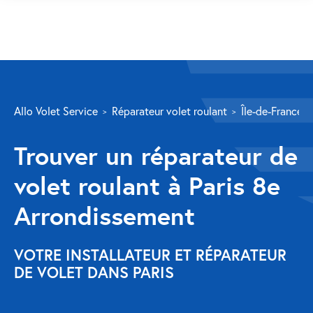
SERVICES
Allo Volet Service
Réparateur volet roulant
Île-de-France
Volet roulant
Trouver un réparateur de
Réparation
volet roulant à Paris 8e
Volet roulant Velux
Arrondissement
Au-delà de la fenêtre
Réparation store banne
VOTRE INSTALLATEUR ET RÉPARATEUR
DE VOLET DANS PARIS
Réparation portail
Réparation volet battant