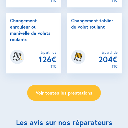
TTC
TTC
Changement
Changement tablier
enrouleur ou
de volet roulant
manivelle de volets
roulants
à partir de
à partir de
126€
204€
TTC
TTC
Voir toutes les prestations
Les avis sur nos réparateurs