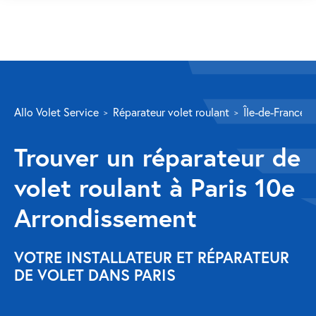
SERVICES
Allo Volet Service
Réparateur volet roulant
Île-de-France
Volet roulant
Trouver un réparateur de
Réparation
volet roulant à Paris 10e
Volet roulant Velux
Arrondissement
Au-delà de la fenêtre
Réparation store banne
VOTRE INSTALLATEUR ET RÉPARATEUR
DE VOLET DANS PARIS
Réparation portail
Réparation volet battant