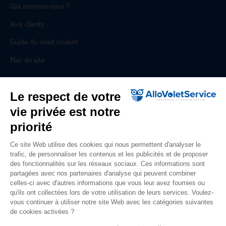
Qui sommes-nous ?
Avis clients
Guide du volet roulant
Plan du site
Pour les professionnels
Le respect de votre
vie privée est notre
Professionnels, des prestations ad hoc
priorité
Rejoignez un réseau national, nous recrutons !
Ce site Web utilise des cookies qui nous permettent d'analyser le
trafic, de personnaliser les contenus et les publicités et de proposer
Liens utiles
des fonctionnalités sur les réseaux sociaux. Ces informations sont
partagées avec nos partenaires d'analyse qui peuvent combiner
Mentions légales
celles-ci avec d'autres informations que vous leur avez fournies ou
qu'ils ont collectées lors de votre utilisation de leurs services. Voulez-
Données personnelles
vous continuer à utiliser notre site Web avec les catégories suivantes
de cookies activées ?
Nous contacter