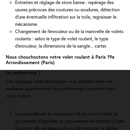
Entretien et réglage de store banne : repérage des
usures précoces des coutures ou soudures, détection
d'une éventuelle infiltration sur la toile, regraisser le
mécanisme.
Changement de l'enrouleur ou de la manivelle de volets
roulants : selon le type de volet roulant, le type
d’enrouleur, la dimensions de la sangle... carter.
Nous chouchoutons votre volet roulant à Paris 19e
Arrondissement (Paris)
Le saviez-vous ?
Ces quelques mots techniques vous assurent ainsi une
meilleure appréhension du problème qui concerne votre
volet roulant.
La manivelle est le composant lié au volet roulant et
qui permet d’imprimer un mouvement de rotation à l’axe
du store, afin de descendre ou de remonter le tablier.