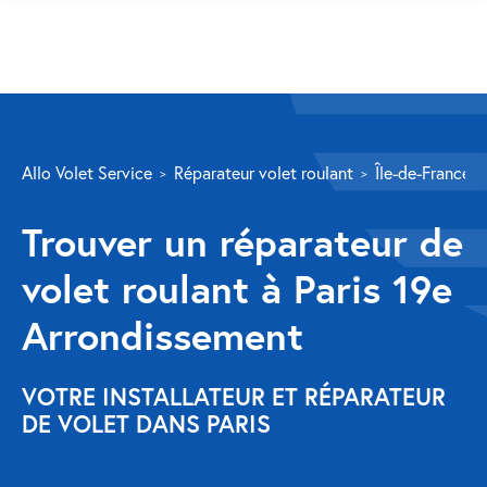
SERVICES
Allo Volet Service
Réparateur volet roulant
Île-de-France
Volet roulant
Trouver un réparateur de
Réparation
volet roulant à Paris 19e
Volet roulant Velux
Arrondissement
Au-delà de la fenêtre
Réparation store banne
VOTRE INSTALLATEUR ET RÉPARATEUR
DE VOLET DANS PARIS
Réparation portail
Réparation volet battant