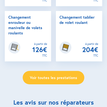
TTC
TTC
Changement
Changement tablier
enrouleur ou
de volet roulant
manivelle de volets
roulants
à partir de
à partir de
126€
204€
TTC
TTC
Voir toutes les prestations
Les avis sur nos réparateurs