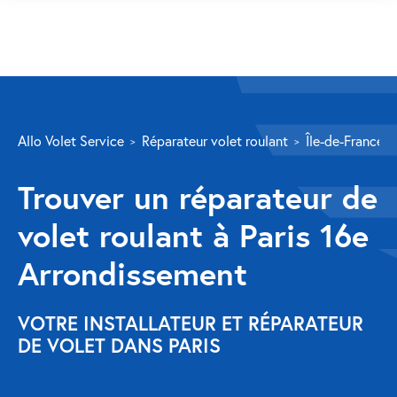
SERVICES
Allo Volet Service
Réparateur volet roulant
Île-de-France
Volet roulant
Trouver un réparateur de
Réparation
volet roulant à Paris 16e
Volet roulant Velux
Arrondissement
Au-delà de la fenêtre
Réparation store banne
VOTRE INSTALLATEUR ET RÉPARATEUR
DE VOLET DANS PARIS
Réparation portail
Réparation volet battant