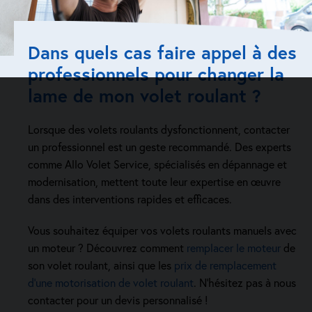
Dans quels cas faire appel à des
professionnels pour changer la
lame de mon volet roulant ?
Lorsque des volets roulants dysfonctionnent, contacter
un professionnel est un geste recommandé. Des experts
comme Allo Volet Service, spécialisés en dépannage et
modernisation, mettent toute leur expertise en œuvre
dans des interventions rapides et efficaces.
Vous souhaitez équiper vos volets roulants manuels avec
un moteur ? Découvrez comment
remplacer le moteur
de
son volet roulant, ainsi que les
prix de remplacement
d’une motorisation de volet roulant
. N’hésitez pas à nous
contacter pour un devis personnalisé !