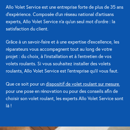
Allo Volet Service est une entreprise forte de plus de 35 ans
Réparation porte de garage
d’expérience. Composée d’un réseau national d’artisans
experts, Allo Volet Service n’a qu’un seul mot d’ordre : la
Modernisation et domotique
satisfaction du client.
Centralisation volets roulants
Grâce à un savoir-faire et à une expertise d’excellence, les
réparateurs vous accompagnent tout au long de votre
Motoriser un volet roulant
projet : du choix, à l’installation et à l’entretien de vos
volets roulants. Si vous souhaitez installer des volets
ESPACE PRO
roulants, Allo Volet Service est l’entreprise qu’il vous faut.
Prestations ad-hoc
Que ce soit pour un
dispositif de volet roulant sur mesure
,
pour une pose en rénovation ou pour des conseils afin de
Nous recrutons
choisir son volet roulant, les experts Allo Volet Service sont
là !
QUI SOMMES-NOUS ?