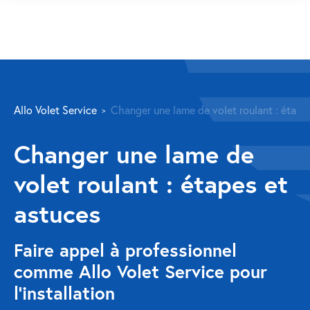
SERVICES
Allo Volet Service
Changer une lame de volet roulant : étape
Volet roulant
Changer une lame de
Réparation
volet roulant : étapes et
Volet roulant Velux
astuces
Au-delà de la fenêtre
Faire appel à professionnel
Réparation store banne
comme Allo Volet Service pour
Réparation portail
l’installation
Réparation volet battant