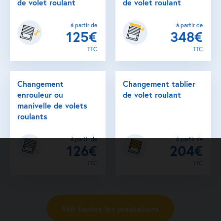
de volet roulant
de volet roulant
à partir de
à partir de
125€
348€
TTC
TTC
Changement
Changement tablier
enrouleur ou
de volet roulant
manivelle de volets
roulants
à partir de
à partir de
126€
204€
TTC
TTC
Voir toutes les prestations