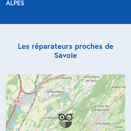
ALPES
Réparation porte de garage
Modernisation et domotique
Centralisation volets roulants
Les réparateurs proches de
Motoriser un volet roulant
Savoie
ESPACE PRO
Prestations ad-hoc
Nous recrutons
QUI SOMMES-NOUS ?