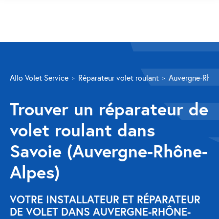
SERVICES
Allo Volet Service
Réparateur volet roulant
Auvergne-Rhôn
Volet roulant
Trouver un réparateur de
Réparation
volet roulant dans
Volet roulant Velux
Savoie (Auvergne-Rhône-
Au-delà de la fenêtre
Alpes)
Réparation store banne
Réparation portail
VOTRE INSTALLATEUR ET RÉPARATEUR
DE VOLET DANS AUVERGNE-RHÔNE-
Réparation volet battant