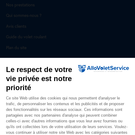
Nos prestations
Qui sommes-nous ?
Avis clients
Guide du volet roulant
Plan du site
Pour les professionnels
Le respect de votre
vie privée est notre
Professionnels, des prestations ad hoc
priorité
Rejoignez un réseau national, nous recrutons !
Ce site Web utilise des cookies qui nous permettent d'analyser le
trafic, de personnaliser les contenus et les publicités et de proposer
Liens utiles
des fonctionnalités sur les réseaux sociaux. Ces informations sont
partagées avec nos partenaires d'analyse qui peuvent combiner
Mentions légales
celles-ci avec d'autres informations que vous leur avez fournies ou
qu'ils ont collectées lors de votre utilisation de leurs services. Voulez-
Données personnelles
vous continuer à utiliser notre site Web avec les catégories suivantes