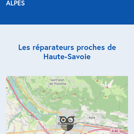
ALPES
Réparation porte de garage
Modernisation et domotique
Centralisation volets roulants
Les réparateurs proches de
Motoriser un volet roulant
Haute-Savoie
ESPACE PRO
Prestations ad-hoc
Nous recrutons
QUI SOMMES-NOUS ?