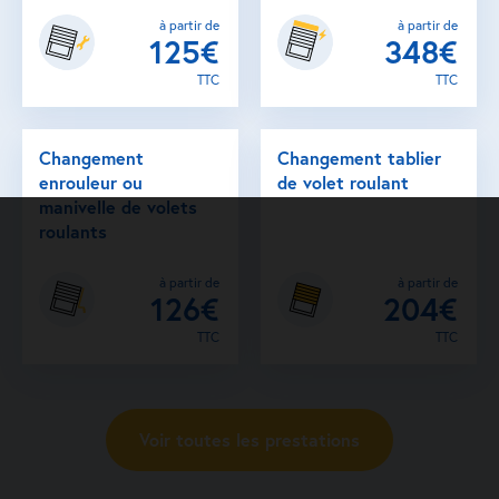
à partir de
à partir de
125€
348€
TTC
TTC
Changement
Changement tablier
enrouleur ou
de volet roulant
manivelle de volets
roulants
à partir de
à partir de
126€
204€
TTC
TTC
Voir toutes les prestations