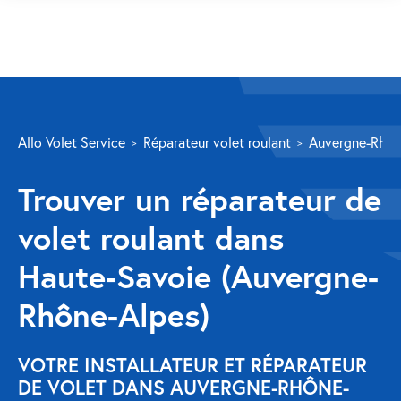
SERVICES
Allo Volet Service
Réparateur volet roulant
Auvergne-Rhôn
Volet roulant
Trouver un réparateur de
Réparation
volet roulant dans
Volet roulant Velux
Haute-Savoie (Auvergne-
Au-delà de la fenêtre
Rhône-Alpes)
Réparation store banne
Réparation portail
VOTRE INSTALLATEUR ET RÉPARATEUR
DE VOLET DANS AUVERGNE-RHÔNE-
Réparation volet battant