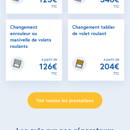
TTC
TTC
Changement
Changement tablier
enrouleur ou
de volet roulant
manivelle de volets
roulants
à partir de
à partir de
126€
204€
TTC
TTC
Voir toutes les prestations