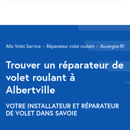
SERVICES
Allo Volet Service
Réparateur volet roulant
Auvergne-Rhôn
Volet roulant
Trouver un réparateur de
Réparation
volet roulant à
Volet roulant Velux
Albertville
Au-delà de la fenêtre
Réparation store banne
VOTRE INSTALLATEUR ET RÉPARATEUR
DE VOLET DANS SAVOIE
Réparation portail
Réparation volet battant