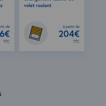
ts
volet roulant
rtir de
à partir de
26€
204€
TTC
TTC
s