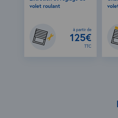
volet roulant
vole
à partir de
125€
TTC