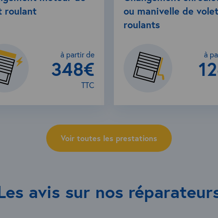
t roulant
ou manivelle de vole
roulants
à partir de
à pa
348€
1
TTC
Voir toutes les prestations
Les avis sur nos réparateur