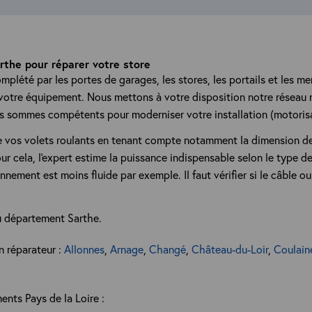
the pour réparer votre store
omplété par les portes de garages, les stores, les portails et les 
otre équipement. Nous mettons à votre disposition notre réseau na
us sommes compétents pour moderniser votre installation (motorisa
 vos volets roulants en tenant compte notamment la dimension de la
r cela, l'expert estime la puissance indispensable selon le type de 
ement est moins fluide par exemple. Il faut vérifier si le câble ou 
u département Sarthe.
n réparateur :
Allonnes
,
Arnage
,
Changé
,
Château-du-Loir
,
Coulain
ents Pays de la Loire :