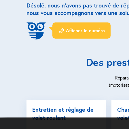
Désolé, nous n’avons pas trouvé de ré
nous vous accompagnons vers une solu
Afficher le numéro
Des pres
Réparat
(motorisat
Entretien et réglage de
Cha
volet roulant
vole