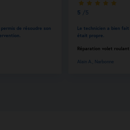
5
/5
 a permis de résoudre son
Le technicien a bien fait 
ervention.
était propre.
Réparation volet roulan
Alain A., Narbonne