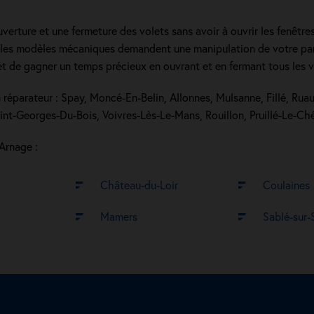
verture et une fermeture des volets sans avoir à ouvrir les fenêtre
ue les modèles mécaniques demandent une manipulation de votre par
met de gagner un temps précieux en ouvrant et en fermant tous les v
 réparateur : Spay, Moncé-En-Belin, Allonnes, Mulsanne, Fillé, Ruau
int-Georges-Du-Bois, Voivres-Lès-Le-Mans, Rouillon, Pruillé-Le-Ché
 Arnage :
Château-du-Loir
Coulaines
Mamers
Sablé-sur-