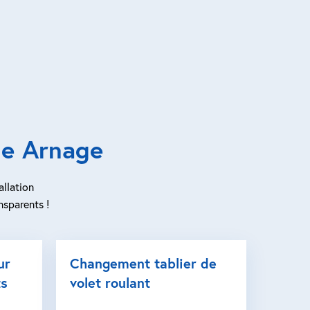
de Arnage
allation
nsparents !
ur
Changement tablier de
ts
volet roulant