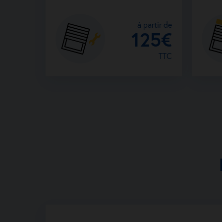
à partir de
125€
TTC