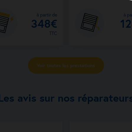
à partir de
à pa
348€
1
TTC
Voir toutes les prestations
Les avis sur nos réparateur