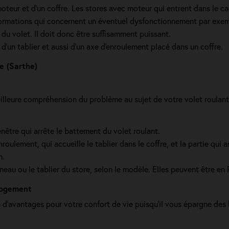
moteur et d’un coffre. Les stores avec moteur qui entrent dans le 
mations qui concernent un éventuel dysfonctionnement par exempl
e du volet. Il doit donc être suffisamment puissant.
'un tablier et aussi d'un axe d'enroulement placé dans un coffre.
e (Sarthe)
lleure compréhension du problème au sujet de votre volet roulant
enêtre qui arrête le battement du volet roulant.
enroulement, qui accueille le tablier dans le coffre, et la partie qui
n.
neau ou le tablier du store, selon le modèle. Elles peuvent être e
 logement
d'avantages pour votre confort de vie puisqu'il vous épargne des b