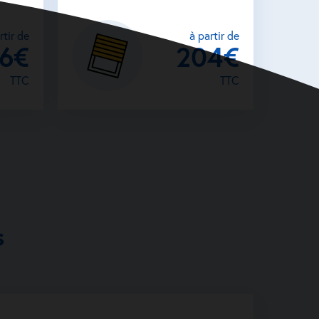
rtir de
à partir de
26€
204€
TTC
TTC
s