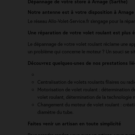
Dépannage de votre store à Arnage (Sarthe)
Notre antenne est à votre disposition à Arnage
Le réseau Allo-Volet-Service.fr s'engage pour la répa
Une réparation de votre volet roulant est plus
Le dépannage de votre volet roulant réclame une app
un problème qui concerne le moteur ? Un souci se sit
Découvrez quelques-unes de nos prestations lié
Centralisation de volets roulants filaires ou ra
Motorisation de volet roulant : détermination de 
volet roulant, détermination de la technologie n
Changement du moteur de volet roulant : création 
diamètre du tube.
Faites venir un artisan en toute simplicité
Pour prendre rendez-vous avec un artisan, vous avez