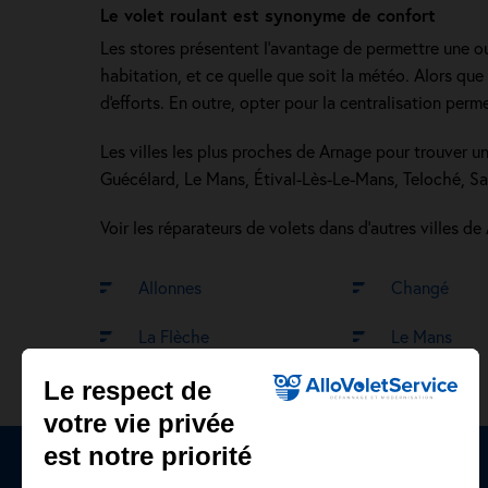
Le volet roulant est synonyme de confort
Les stores présentent l'avantage de permettre une ou
habitation, et ce quelle que soit la météo. Alors q
d'efforts. En outre, opter pour la centralisation per
Les villes les plus proches de Arnage pour trouver un
Guécélard, Le Mans, Étival-Lès-Le-Mans, Teloché, Sa
Voir les réparateurs de volets dans d’autres villes de
Allonnes
Changé
La Flèche
Le Mans
Le respect de
votre vie privée
est notre priorité