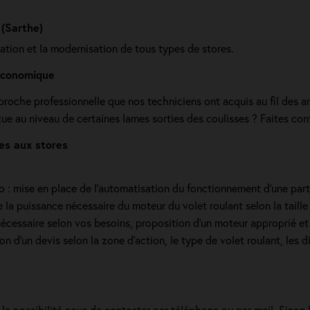
 (Sarthe)
ration et la modernisation de tous types de stores.
 économique
roche professionnelle que nos techniciens ont acquis au fil des a
ue au niveau de certaines lames sorties des coulisses ? Faites conf
es aux stores
dio : mise en place de l'automatisation du fonctionnement d’une part
la puissance nécessaire du moteur du volet roulant selon la taille d
écessaire selon vos besoins, proposition d'un moteur approprié et 
d'un devis selon la zone d’action, le type de volet roulant, les di
 la possibilité nous de contacter par téléphone ou par mail. Sinon