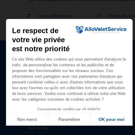
Loire-Atlantique
Maine-et-Loi
Le respect de
votre vie privée
est notre priorité
Ce site Web utilise des cookies qui nous permettent d'analyser le
Plan du site
trafic, de personnaliser les contenus et les publicités et de
proposer des fonctionnalités sur les réseaux sociaux. Ces
Accueil
informations sont partagées avec nos partenaires d'analyse qui
peuvent combiner celles-ci avec d'autres informations que vous
Nos prestations
leur avez fournies ou qu'ils ont collectées lors de votre utilisation
de leurs services. Voulez-vous continuer à utiliser notre site Web
Qui sommes-nous ?
avec les catégories suivantes de cookies activées ?
Avis clients
Consentements certifiés par
Guide du volet roulant
Non merci
Paramétrer
OK pour moi
Plan du site
Axeptio consent
Plateforme de Gestion du Consentement : Personnalisez vo