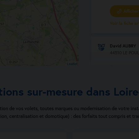
Afficher 
Voir la fiche a
David AUBRY
44510 LE POU
Leaflet
Volet roulant
Porte de gar
tions sur-mesure dans Loire
Store extérie
Fenêtre et po
ion de vos volets, toutes marques ou modernisation de votre inst
Moustiquaire
ion, centralisation et domotique) : des forfaits tout compris et tra
Persienne
Afficher 