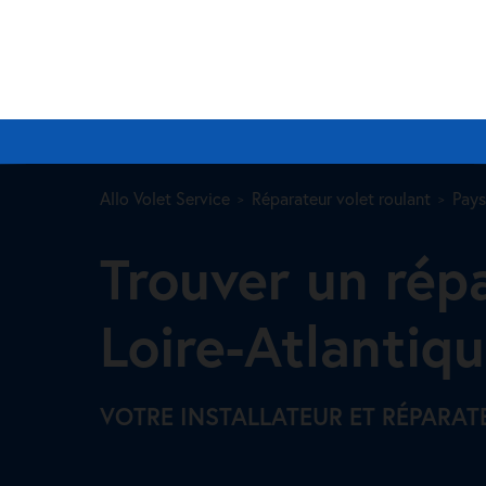
Allo Volet Service
Réparateur volet roulant
Pays
Trouver un rép
Loire-Atlantiqu
VOTRE INSTALLATEUR ET RÉPARAT