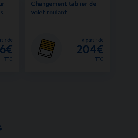
ur
Changement tablier de
rtisan
ts
volet roulant
rtir de
à partir de
26€
204€
TTC
TTC
s