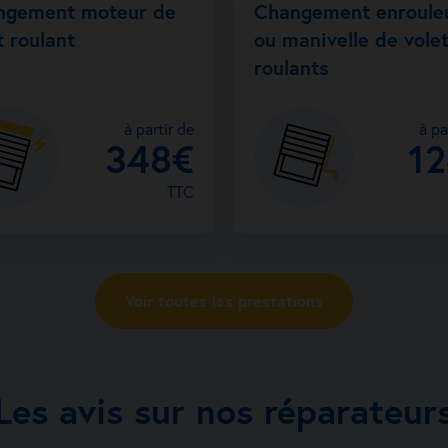
ngement moteur de
Changement enroule
Voir la fiche a
t roulant
ou manivelle de vole
roulants
à partir de
à pa
348€
1
TTC
Voir toutes les prestations
Les avis sur nos réparateur