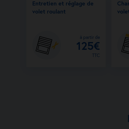
Entretien et réglage de
Cha
volet roulant
vole
à partir de
125€
TTC