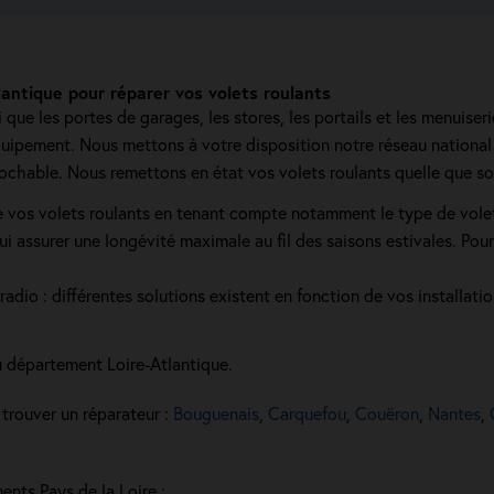
antique pour réparer vos volets roulants
que les portes de garages, les stores, les portails et les menuiseri
quipement. Nous mettons à votre disposition notre réseau national 
prochable. Nous remettons en état vos volets roulants quelle que so
 vos volets roulants en tenant compte notamment le type de volet 
ui assurer une longévité maximale au fil des saisons estivales. Pou
radio : différentes solutions existent en fonction de vos installatio
 département Loire-Atlantique.
 trouver un réparateur :
Bouguenais
,
Carquefou
,
Couëron
,
Nantes
,
ents Pays de la Loire :