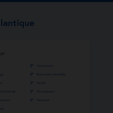
tlantique
ERT
Store banne
age
Brise soleil orientable
ur
Portail
rte d’entrée
Moustiquaire
térieure
Persienne
ant