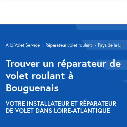
SERVICES
Allo Volet Service
Réparateur volet roulant
Pays de la Loir
Volet roulant
Trouver un réparateur de
Réparation
volet roulant à
Volet roulant Velux
Bouguenais
Au-delà de la fenêtre
Réparation store banne
VOTRE INSTALLATEUR ET RÉPARATEUR
DE VOLET DANS LOIRE-ATLANTIQUE
Réparation portail
Réparation volet battant