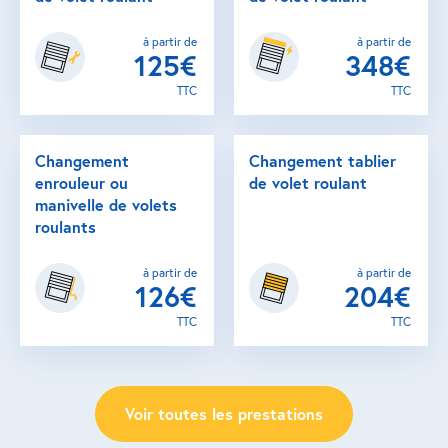
à partir de
à partir de
125€
348€
TTC
TTC
Changement
Changement tablier
enrouleur ou
de volet roulant
manivelle de volets
roulants
à partir de
à partir de
126€
204€
TTC
TTC
Voir toutes les prestations