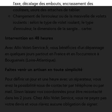
l’axe, décalage des embouts, encrassement des
coulisses, usure des attaches de tablier.
Changement de l'enrouleur ou de la manivelle de volets
roulants : selon le type de volet roulant, le type
d’enrouleur, la dimensions de la sangle... carter.
Intervention en 48 heures
Avec Allo-Volet-Service.fr, vous bénéficiez d'un dépannage
en quelques jours partout en France et en l'occurrence à
Bouguenais (Loire-Atlantique).
Faites venir un artisan en toute simplicité
Pour définir un jour et une heure avec un réparateur, vous
avez la possibilité nous de contacter par téléphone ou par
mail. Sinon laissez vos coordonnées pour être recontacté
dans les 2 jours. Chez Allo Volet Service, vous ne payez pas
votre devis et vous n'avez aucune obligation de signer.