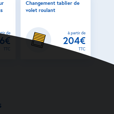
ur
Changement tablier de
ts
volet roulant
rtir de
à partir de
26€
204€
TTC
TTC
s