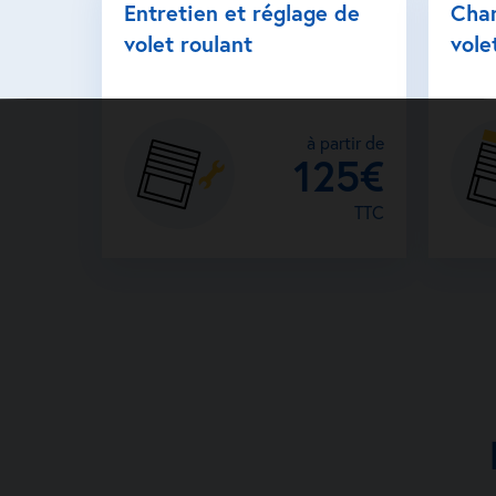
Entretien et réglage de
Cha
volet roulant
vole
à partir de
125€
TTC