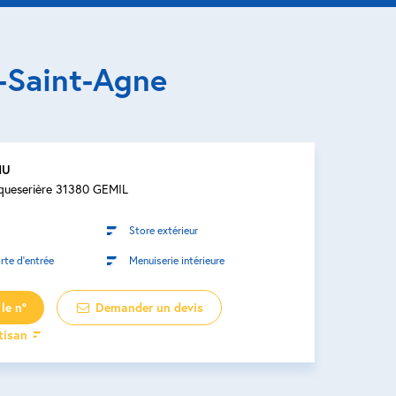
-Saint-Agne
NU
queserière 31380 GEMIL
Store extérieur
rte d’entrée
Menuiserie intérieure
le n°
Demander un devis
rtisan