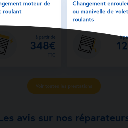
ngement moteur de
Changement enroule
t roulant
ou manivelle de vole
roulants
à partir de
à pa
348€
1
TTC
Voir toutes les prestations
Les avis sur nos réparateur