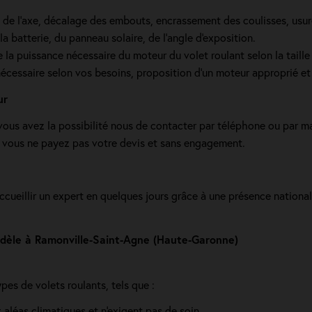
e de l’axe, décalage des embouts, encrassement des coulisses, usur
a batterie, du panneau solaire, de l'angle d'exposition.
la puissance nécessaire du moteur du volet roulant selon la taille d
écessaire selon vos besoins, proposition d'un moteur approprié et 
ur
, vous avez la possibilité nous de contacter par téléphone ou par m
e, vous ne payez pas votre devis et sans engagement.
accueillir un expert en quelques jours grâce à une présence nationa
modèle à Ramonville-Saint-Agne (Haute-Garonne)
es de volets roulants, tels que :
x aléas climatiques et n'exigent pas de soin.