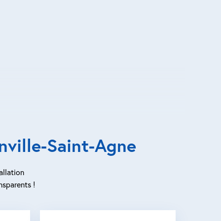
ville-Saint-Agne
allation
nsparents !