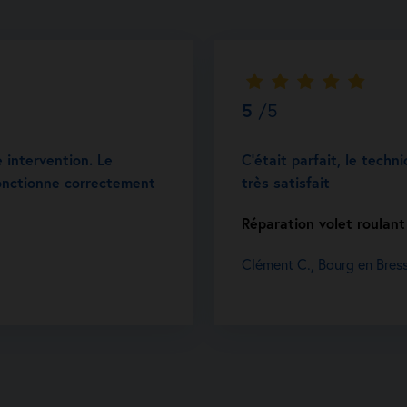
5
/5
e intervention. Le
C’était parfait, le techni
 fonctionne correctement
très satisfait
Réparation volet roulant
Clément C., Bourg en Bres