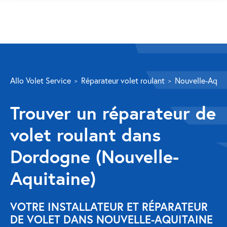
SERVICES
Allo Volet Service
Réparateur volet roulant
Nouvelle-Aquit
Volet roulant
Trouver un réparateur de
Réparation
volet roulant dans
Volet roulant Velux
Dordogne (Nouvelle-
Au-delà de la fenêtre
Aquitaine)
Réparation store banne
Réparation portail
VOTRE INSTALLATEUR ET RÉPARATEUR
DE VOLET DANS NOUVELLE-AQUITAINE
Réparation volet battant