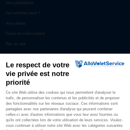
Nos prestations
Qui sommes-nous ?
Avis clients
Guide du volet roulant
Plan du site
Pour les professionnels
Le respect de votre
vie privée est notre
Professionnels, des prestations ad hoc
priorité
Rejoignez un réseau national, nous recrutons !
Ce site Web utilise des cookies qui nous permettent d'analyser le
trafic, de personnaliser les contenus et les publicités et de proposer
Liens utiles
des fonctionnalités sur les réseaux sociaux. Ces informations sont
partagées avec nos partenaires d'analyse qui peuvent combiner
Mentions légales
celles-ci avec d'autres informations que vous leur avez fournies ou
qu'ils ont collectées lors de votre utilisation de leurs services. Voulez-
Données personnelles
vous continuer à utiliser notre site Web avec les catégories suivantes