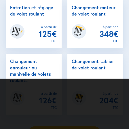
Entretien et réglage
Changement moteur
de volet roulant
de volet roulant
à partir de
à partir de
125€
348€
TTC
TTC
Changement
Changement tablier
enrouleur ou
de volet roulant
manivelle de volets
roulants
à partir de
à partir de
126€
204€
TTC
TTC