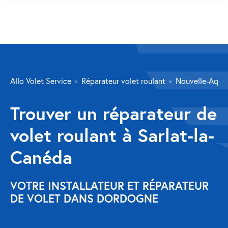
SERVICES
Allo Volet Service
Réparateur volet roulant
Nouvelle-Aquit
Volet roulant
Trouver un réparateur de
Réparation
volet roulant à Sarlat-la-
Volet roulant Velux
Canéda
Au-delà de la fenêtre
Réparation store banne
VOTRE INSTALLATEUR ET RÉPARATEUR
DE VOLET DANS DORDOGNE
Réparation portail
Réparation volet battant