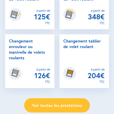
à partir de
à partir de
125€
348€
TTC
TTC
Changement
Changement tablier
enrouleur ou
de volet roulant
manivelle de volets
roulants
à partir de
à partir de
126€
204€
TTC
TTC
Voir toutes les prestations