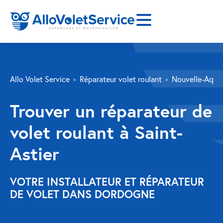
SERVICES
Allo Volet Service
Réparateur volet roulant
Nouvelle-Aquit
Volet roulant
Trouver un réparateur de
Réparation
volet roulant à Saint-
Volet roulant Velux
Astier
Au-delà de la fenêtre
Réparation store banne
VOTRE INSTALLATEUR ET RÉPARATEUR
DE VOLET DANS DORDOGNE
Réparation portail
Réparation volet battant