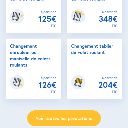
à partir de
à partir de
125€
348€
TTC
TTC
Changement
Changement tablier
enrouleur ou
de volet roulant
manivelle de volets
roulants
à partir de
à partir de
126€
204€
TTC
TTC
Voir toutes les prestations