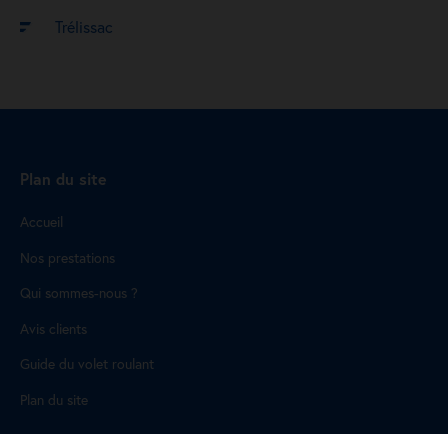
Trélissac
Plan du site
Accueil
Nos prestations
Qui sommes-nous ?
Avis clients
Guide du volet roulant
Plan du site