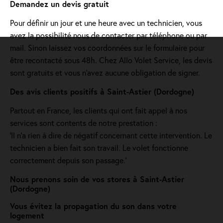
Demandez un devis gratuit
Pour définir un jour et une heure avec un technicien, vous
avez la possibilité nous de contacter par téléphone ou par
mail. Sinon laissez vos coordonnées sur le formulaire pour
être recontacté sous 48h. Chez Allo Volet Service, les devis
sont gratuits et vous n'avez aucune obligation de signer.
Des avis clients positifs à Saint-Astier (Dordogne)
Partout en France, les clients qui ont fait appel à nos
services sont contents de notre prestation :
'Il n’a rien à dire de négatif concernant cette intervention. Le
technicien a bien fait son travail. Le volet fonctionne
correctement depuis son passage.'
Nous prenons soin de vos stores à Saint-Astier
(Dordogne)
Vous évitez la propagation du son dans votre
logement