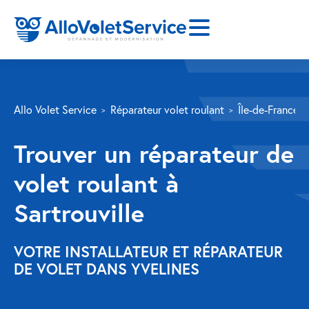
SERVICES
Allo Volet Service
Réparateur volet roulant
Île-de-France
Volet roulant
Trouver un réparateur de
Réparation
volet roulant à
Volet roulant Velux
Sartrouville
Au-delà de la fenêtre
Réparation store banne
VOTRE INSTALLATEUR ET RÉPARATEUR
DE VOLET DANS YVELINES
Réparation portail
Réparation volet battant