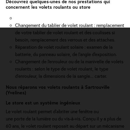
Découvrez quelques-unes de nos prestations qui
concernent les volets roulants ou store
Changement du tablier de volet roulant : remplacement
de votre tablier de volet roulant et des coulisses si
besoin, remplacement des verrous et des attaches.
Réparation de volet roulant solaire : examen de la
batterie, du panneau solaire, de l'angle d'exposition.
Changement de l'enrouleur ou de la manivelle de volets
roulants : selon le type de volet roulant, le type
d’enrouleur, la dimensions de la sangle... carter.
Nous réparons vos volets roulants à Sartrouville
(Yvelines)
Le store est un système ingénieux
Le volet roulant permet d'abriter une fenêtre ou
une porte de la lumière ou du vis-à-vis. Conçu il y a plus de
60 ans, le volet roulant reposait au départ sur un mécanisme