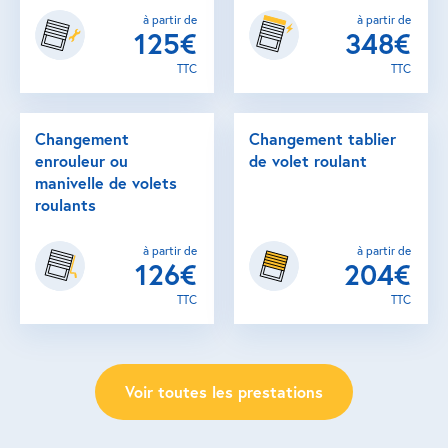
à partir de
à partir de
125€
348€
TTC
TTC
Changement
Changement tablier
enrouleur ou
de volet roulant
manivelle de volets
roulants
à partir de
à partir de
126€
204€
TTC
TTC
Voir toutes les prestations