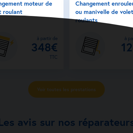
ngement moteur de
Changement enroule
t roulant
ou manivelle de vole
roulants
à partir de
à pa
348€
1
TTC
Voir toutes les prestations
Les avis sur nos réparateur