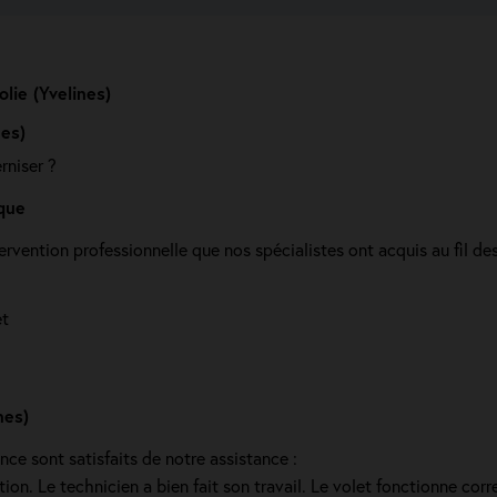
lie (Yvelines)
es)
rniser ?
que
rvention professionnelle que nos spécialistes ont acquis au fil des
et
nes)
ance sont satisfaits de notre assistance :
ention. Le technicien a bien fait son travail. Le volet fonctionne co