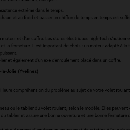
résistance extrême dans le temps.
 chaud et au froid et passer un chiffon de temps en temps est suffi
n moteur et d’un coffre. Les stores électriques high-tech s'actio
t la fermeture. Il est important de choisir un moteur adapté à la tai
puissant.
lier et également d'un axe d'enroulement placé dans un coffre.
a-Jolie (Yvelines)
lleure compréhension du problème au sujet de votre volet roulant
neau ou le tablier du volet roulant, selon le modèle. Elles peuvent
 du tablier et assure une bonne ouverture et une bonne fermeture du
nt et qui permet d’imprimer un mouvement de rotation à l’axe du st