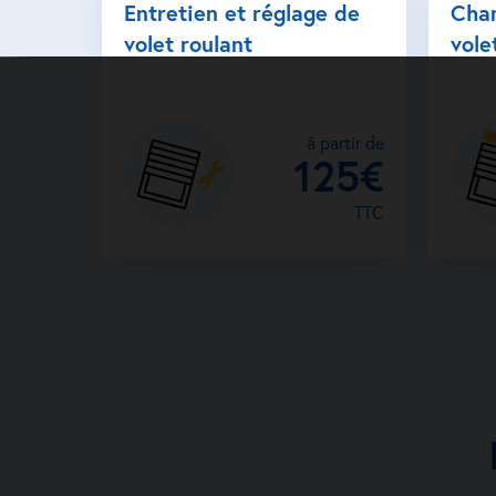
Entretien et réglage de
Cha
volet roulant
vole
à partir de
125€
TTC