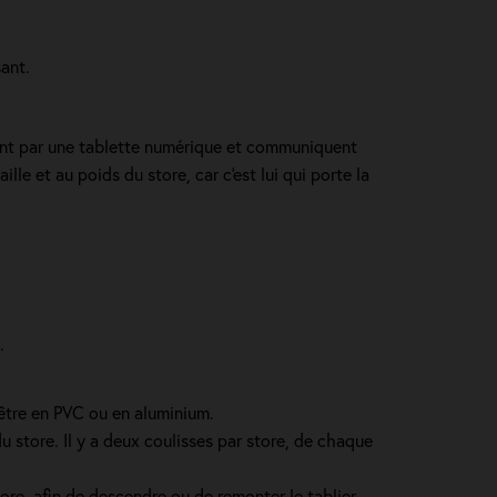
sant.
nnent par une tablette numérique et communiquent
lle et au poids du store, car c'est lui qui porte la
.
 être en PVC ou en aluminium.
 store. Il y a deux coulisses par store, de chaque
ore, afin de descendre ou de remonter le tablier.