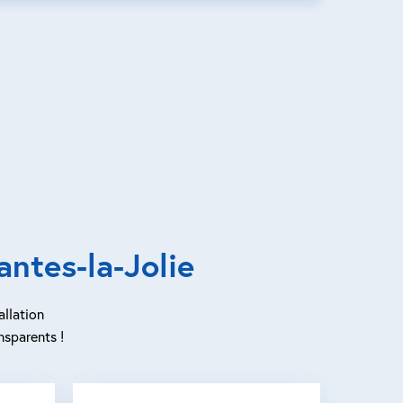
ntes-la-Jolie
allation
nsparents !