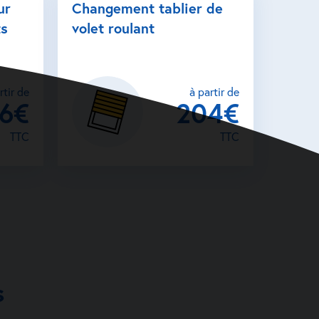
ur
Changement tablier de
ts
volet roulant
rtir de
à partir de
26€
204€
TTC
TTC
s