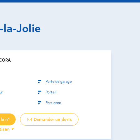
la-Jolie
ACORA
Porte de garage
ur
Portail
Persienne
le n°
Demander un devis
rtisan