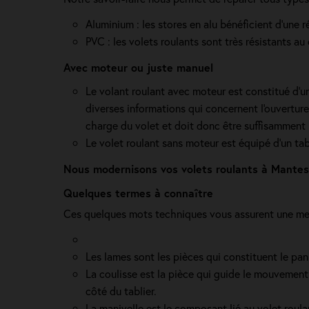
Aluminium : les stores en alu bénéficient d'une 
PVC : les volets roulants sont très résistants au
Avec moteur ou juste manuel
Le volant roulant avec moteur est constitué d’u
diverses informations qui concernent l'ouverture e
charge du volet et doit donc être suffisamment 
Le volet roulant sans moteur est équipé d'un tab
Nous modernisons vos volets roulants à Mantes-l
Quelques termes à connaître
Ces quelques mots techniques vous assurent une mei
Les lames sont les pièces qui constituent le pan
La coulisse est la pièce qui guide le mouvement
côté du tablier.
La manivelle est le composant lié au volet roula