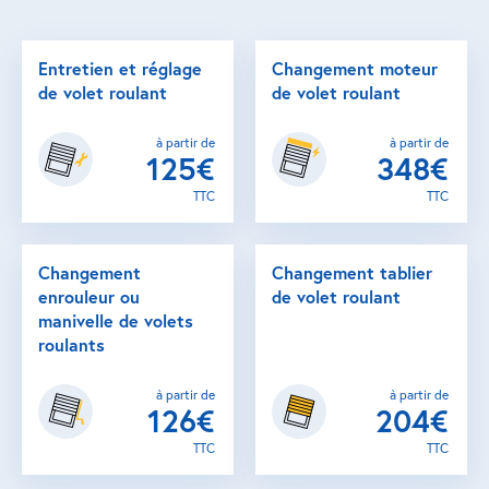
Entretien et réglage
Changement moteur
de volet roulant
de volet roulant
à partir de
à partir de
125€
348€
TTC
TTC
Changement
Changement tablier
enrouleur ou
de volet roulant
manivelle de volets
roulants
à partir de
à partir de
126€
204€
TTC
TTC