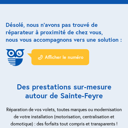
Réparation porte de garage
Désolé, nous n’avons pas trouvé de
Modernisation et domotique
réparateur à proximité de chez vous,
nous vous accompagnons vers une solution :
Centralisation volets roulants
Motoriser un volet roulant
Afficher le numéro
ESPACE PRO
Prestations ad-hoc
Des prestations sur-mesure
Nous recrutons
autour de Sainte-Feyre
QUI SOMMES-NOUS ?
Réparation de vos volets, toutes marques ou modernisation
de votre installation (motorisation, centralisation et
domotique) : des forfaits tout compris et transparents !