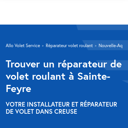
SERVICES
Allo Volet Service
Réparateur volet roulant
Nouvelle-Aquit
Volet roulant
Trouver un réparateur de
Réparation
volet roulant à Sainte-
Volet roulant Velux
Feyre
Au-delà de la fenêtre
Réparation store banne
VOTRE INSTALLATEUR ET RÉPARATEUR
DE VOLET DANS CREUSE
Réparation portail
Réparation volet battant