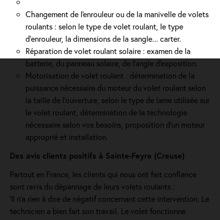
Changement de l'enrouleur ou de la manivelle de volets
roulants : selon le type de volet roulant, le type
d’enrouleur, la dimensions de la sangle... carter.
Réparation de volet roulant solaire : examen de la
batterie, du panneau solaire, de l'angle d'exposition.
Motorisation de volet roulant : détermination de la
puissance nécessaire du moteur du volet roulant selon
la taille de l’ouverture, selon le type de lame utilisée sur
le volet roulant, détermination de la technologie
nécessaire selon vos besoins, proposition d'un moteur
approprié et installation.
Des avis clients positifs à Sainte-Feyre (Creuse)
Partout en France, les clients qui nous ont fait confiance
sont ravis du dépannage de leurs volets roulants :
'Il n’a rien à dire de négatif concernant cette intervention. Le
technicien a bien fait son travail. Le volet fonctionne