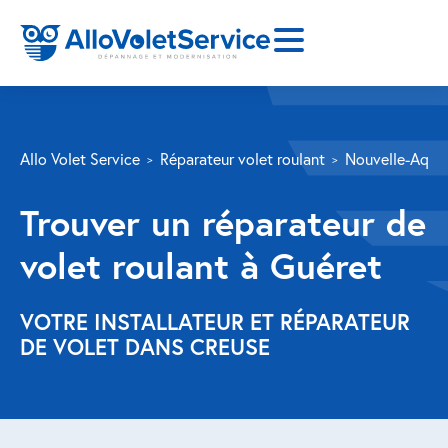
SERVICES
Allo Volet Service
Réparateur volet roulant
Nouvelle-Aquit
Volet roulant
Trouver un réparateur de
Réparation
volet roulant à Guéret
Volet roulant Velux
Au-delà de la fenêtre
VOTRE INSTALLATEUR ET RÉPARATEUR
DE VOLET DANS CREUSE
Réparation store banne
Réparation portail
Réparation volet battant