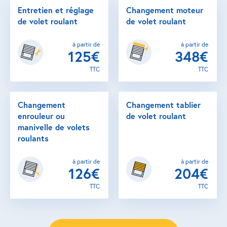
Entretien et réglage
Changement moteur
de volet roulant
de volet roulant
à partir de
à partir de
125€
348€
TTC
TTC
Changement
Changement tablier
enrouleur ou
de volet roulant
manivelle de volets
roulants
à partir de
à partir de
126€
204€
TTC
TTC