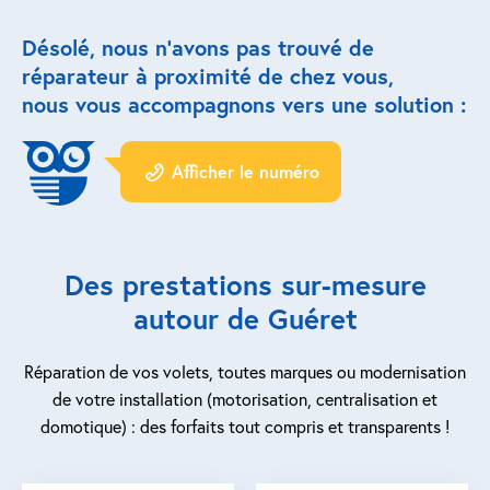
Désolé, nous n’avons pas trouvé de
Réparation porte de garage
réparateur à proximité de chez vous,
Modernisation et domotique
nous vous accompagnons vers une solution :
Centralisation volets roulants
Afficher le numéro
Motoriser un volet roulant
ESPACE PRO
Des prestations sur-mesure
Prestations ad-hoc
autour de Guéret
Nous recrutons
Réparation de vos volets, toutes marques ou modernisation
de votre installation (motorisation, centralisation et
QUI SOMMES-NOUS ?
domotique) : des forfaits tout compris et transparents !